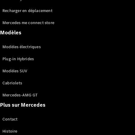
Tous les
Recharger en déplacement
SUVs
EQA
Électrique
Mercedes me connect store
EQE
Électrique
SUV
Modèles
EQS
Électrique
SUV
Modèles électriques
Mercedes-
Maybach
Électrique
Plug-in Hybrides
EQS SUV
GLA
Modèles SUV
GLA
Nouveau
GLA
Nouveau
Électrique
Cabriolets
GLB
Électrique
GLB
Mercedes-AMG GT
GLC
Électrique
Plus sur Mercedes
GLC
GLC Coupé
GLE
Contact
GLE
Nouveau
Histoire
GLE Coupé