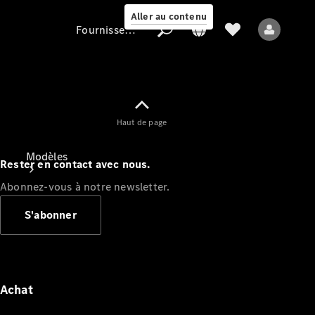
Aller au contenu
Fournisseur / Protection des données
Fournisseur /
Haut de page
Protection des
données
Modèles
Rester en contact avec nous.
Abonnez-vous à notre newsletter.
S'abonner
Tous les modèles
Nouveaux modèles
Achat