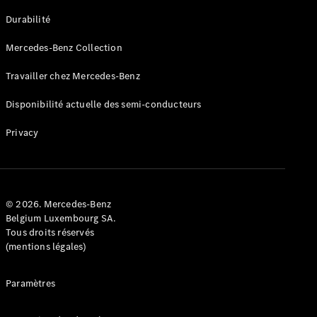
GLE
Nouveau
Durabilité
Coupé
GLS
Mercedes-Benz Collection
GLS
Nouveau
Mercedes-
Travailler chez Mercedes-Benz
Maybach
GLS SUV
Disponibilité actuelle des semi-conducteurs
Mercedes-
Maybach
Nouveau
Privacy
GLS SUV
Classe G
Véhicule
Électrique
tout-
terrain
© 2026. Mercedes-Benz
Classe G
Belgium Luxembourg SA.
Véhicule
Tous droits réservés
tout-terrain
(mentions légales)
Configurateur
Paramètres
Mercedes-
Benz Store