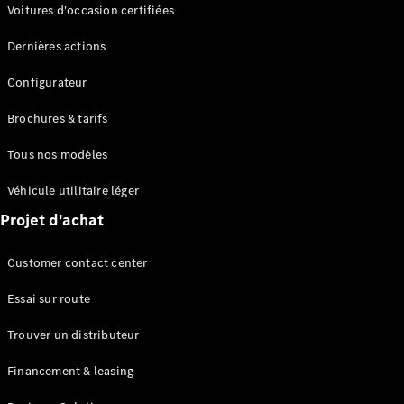
Modèles électriques
Voitures d'occasion certifiées
Modèles Plug-in Hybrid
Dernières actions
Berline
Configurateur
Brochures & tarifs
Tous nos modèles
Véhicule utilitaire léger
Tous les
Projet d'achat
Berlines
CLA
Électrique
Customer contact center
CLA
Classe C
Essai sur route
Berline
Classe
Trouver un distributeur
C
Électrique
Berline
Financement & leasing
EQE
Électrique
Berline