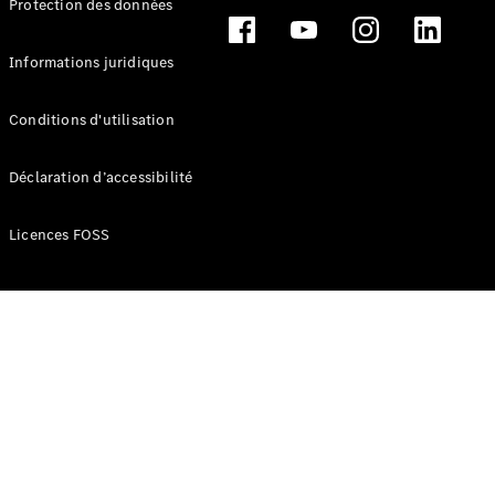
Protection des données
Break
Informations juridiques
Conditions d'utilisation
Tous les
Déclaration d’accessibilité
Breaks
CLA
Licences FOSS
Shooting
Électrique
Brake
CLA
Shooting
Brake
Classe C
Break
Classe C
Break All-
Terrain
Classe E