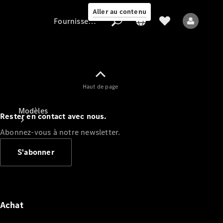
Aller au contenu
Fournisseur / Protection des données
Fournisseur /
Haut de page
Protection des
données
Modèles
Rester en contact avec nous.
Abonnez-vous à notre newsletter.
S'abonner
Tous les modèles
Nouveaux modèles
Achat