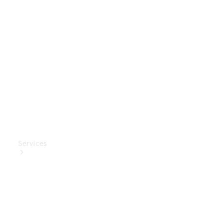
Mercedes-
Benz
Collection
Entretien
de voiture
Services