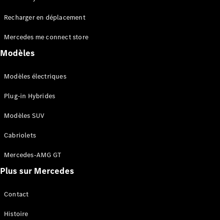
Tous les
Recharger en déplacement
SUVs
EQA
Électrique
Mercedes me connect store
EQE
Électrique
SUV
Modèles
EQS
Électrique
SUV
Modèles électriques
Mercedes-
Maybach
Électrique
Plug-in Hybrides
EQS SUV
GLA
Modèles SUV
GLA
Nouveau
GLA
Nouveau
Électrique
Cabriolets
GLB
Électrique
GLB
Mercedes-AMG GT
GLC
Électrique
Plus sur Mercedes
GLC
GLC Coupé
GLE
Contact
GLE
Nouveau
Histoire
GLE Coupé