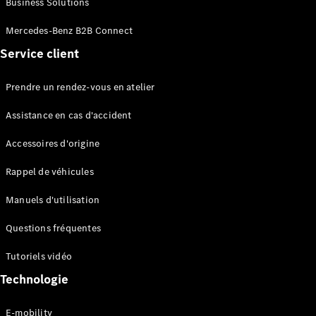
Business Solutions
EQS
Électrique
Berline
Mercedes-Benz B2B Connect
Classe E
Service client
Berline
Classe S
Classe S
Prendre un rendez-vous en atelier
Limousine
Mercedes-
Assistance en cas d'accident
Maybach
Classe S
Accessoires d'origine
Rappel de véhicules
Configurateur
Mercedes-
Manuels d'utilisation
Benz Store
SUV
Questions fréquentes
Tutoriels vidéo
Technologie
E-mobility