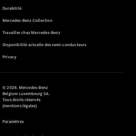
GLE
Nouveau
Durabilité
Coupé
GLS
Mercedes-Benz Collection
GLS
Nouveau
Mercedes-
Travailler chez Mercedes-Benz
Maybach
GLS SUV
Disponibilité actuelle des semi-conducteurs
Mercedes-
Maybach
Nouveau
Privacy
GLS SUV
Classe G
Véhicule
Électrique
tout-
terrain
© 2026. Mercedes-Benz
Classe G
Belgium Luxembourg SA.
Véhicule
Tous droits réservés
tout-terrain
(mentions légales)
Configurateur
Paramètres
Mercedes-
Benz Store