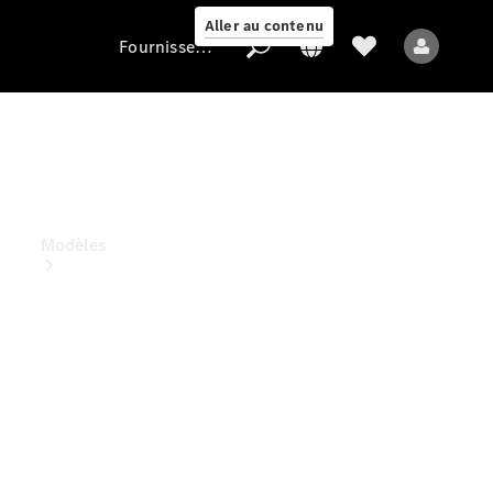
Aller au contenu
Fournisseur / Protection des données
Fournisseur /
Protection des
données
Modèles
Tous les modèles
Nouveaux modèles