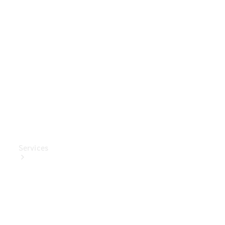
Mercedes-
Benz
Collection
Entretien
de voiture
Services