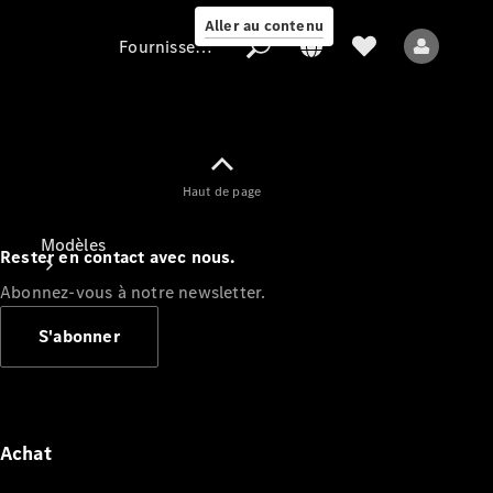
Aller au contenu
Fournisseur / Protection des données
Fournisseur /
Haut de page
Protection des
données
Modèles
Rester en contact avec nous.
Abonnez-vous à notre newsletter.
S'abonner
Tous les modèles
Nouveaux modèles
Achat