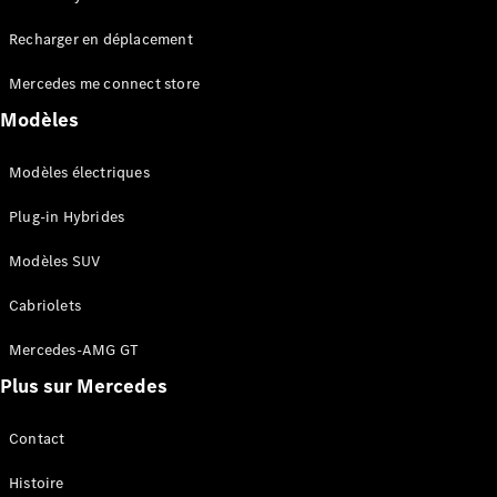
Tous les
Recharger en déplacement
SUVs
EQA
Électrique
Mercedes me connect store
EQE
Électrique
SUV
Modèles
EQS
Électrique
SUV
Modèles électriques
Mercedes-
Maybach
Électrique
Plug-in Hybrides
EQS SUV
GLA
Modèles SUV
GLA
Nouveau
GLA
Nouveau
Électrique
Cabriolets
GLB
Électrique
GLB
Mercedes-AMG GT
GLC
Électrique
Plus sur Mercedes
GLC
GLC Coupé
GLE
Contact
GLE
Nouveau
Histoire
GLE Coupé