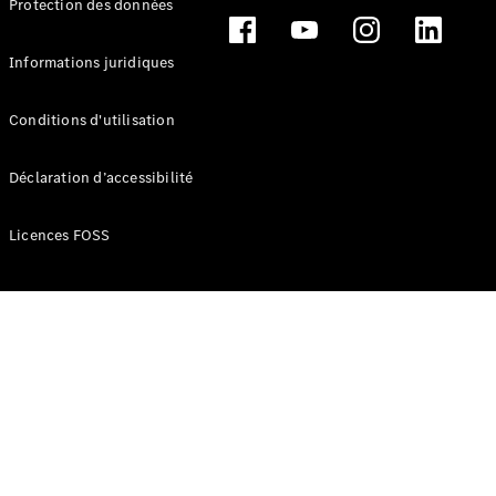
Protection des données
Break
Informations juridiques
Conditions d'utilisation
Tous les
Déclaration d’accessibilité
Breaks
CLA
Licences FOSS
Shooting
Électrique
Brake
CLA
Shooting
Brake
Classe C
Break
Classe C
Break All-
Terrain
Classe E