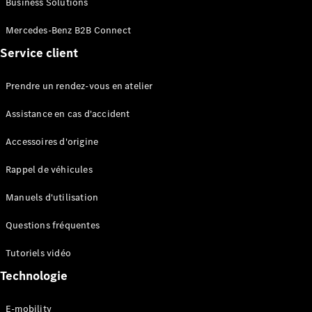
Business Solutions
EQS
Électrique
Berline
Mercedes-Benz B2B Connect
Classe E
Service client
Berline
Classe S
Classe S
Prendre un rendez-vous en atelier
Limousine
Mercedes-
Assistance en cas d'accident
Maybach
Classe S
Accessoires d'origine
Rappel de véhicules
Configurateur
Mercedes-
Manuels d'utilisation
Benz Store
SUV
Questions fréquentes
Tutoriels vidéo
Technologie
E-mobility