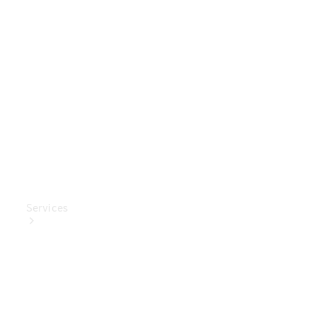
Mercedes-
Benz
Collection
Entretien
de voiture
Services