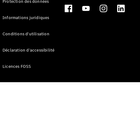
Protection des données
Break
Informations juridiques
Conditions d'utilisation
Tous les
Déclaration d’accessibilité
Breaks
CLA
Licences FOSS
Shooting
Électrique
Brake
CLA
Shooting
Brake
Classe C
Break
Classe C
Break All-
Terrain
Classe E