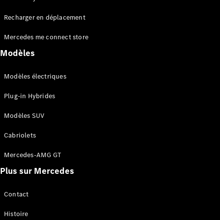
Tous les
Recharger en déplacement
SUVs
EQA
Électrique
Mercedes me connect store
EQE
Électrique
SUV
Modèles
EQS
Électrique
SUV
Modèles électriques
Mercedes-
Maybach
Électrique
Plug-in Hybrides
EQS SUV
GLA
Modèles SUV
GLA
Nouveau
GLA
Nouveau
Électrique
Cabriolets
GLB
Électrique
GLB
Mercedes-AMG GT
GLC
Électrique
Plus sur Mercedes
GLC
GLC Coupé
GLE
Contact
GLE
Nouveau
Histoire
GLE Coupé