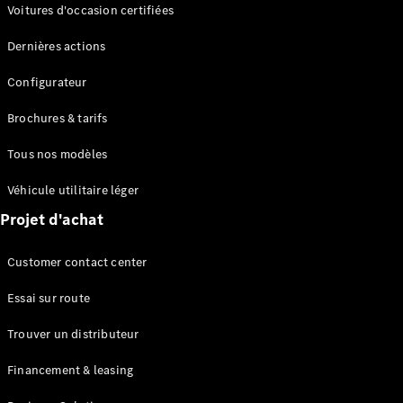
Modèles électriques
Voitures d'occasion certifiées
Modèles Plug-in Hybrid
Dernières actions
Berline
Configurateur
Brochures & tarifs
Tous nos modèles
Véhicule utilitaire léger
Tous les
Projet d'achat
Berlines
CLA
Électrique
Customer contact center
CLA
Classe C
Essai sur route
Berline
Classe
Trouver un distributeur
C
Électrique
Berline
Financement & leasing
EQE
Électrique
Berline