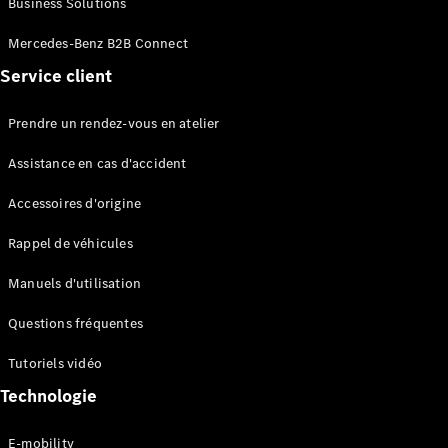
Business Solutions
EQS
Électrique
Berline
Mercedes-Benz B2B Connect
Classe E
Service client
Berline
Classe S
Classe S
Prendre un rendez-vous en atelier
Limousine
Mercedes-
Assistance en cas d'accident
Maybach
Classe S
Accessoires d'origine
Rappel de véhicules
Configurateur
Mercedes-
Manuels d'utilisation
Benz Store
SUV
Questions fréquentes
Tutoriels vidéo
Technologie
E-mobility