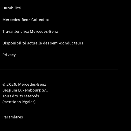
GLE
Nouveau
Durabilité
Coupé
GLS
Mercedes-Benz Collection
GLS
Nouveau
Mercedes-
Travailler chez Mercedes-Benz
Maybach
GLS SUV
Disponibilité actuelle des semi-conducteurs
Mercedes-
Maybach
Nouveau
Privacy
GLS SUV
Classe G
Véhicule
Électrique
tout-
terrain
© 2026. Mercedes-Benz
Classe G
Belgium Luxembourg SA.
Véhicule
Tous droits réservés
tout-terrain
(mentions légales)
Configurateur
Paramètres
Mercedes-
Benz Store