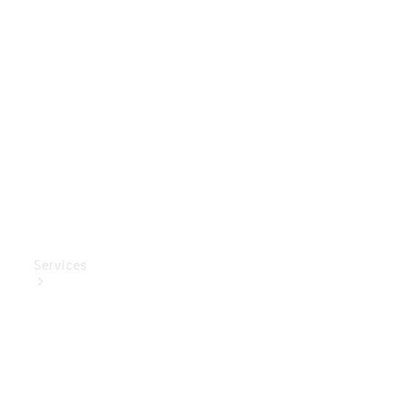
Mercedes-
Benz
Collection
Entretien
de voiture
Services