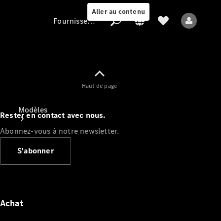
Aller au contenu
Fournisseur / Protection des données
Fournisseur /
Haut de page
Protection des
données
Modèles
Rester en contact avec nous.
Abonnez-vous à notre newsletter.
S'abonner
Tous les modèles
Nouveaux modèles
Achat