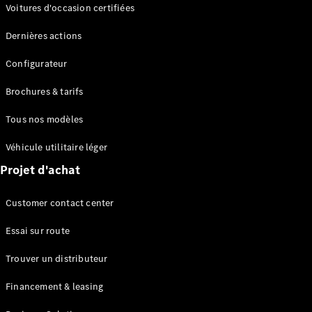
Modèles électriques
Voitures d'occasion certifiées
Modèles Plug-in Hybrid
Dernières actions
Berline
Configurateur
Brochures & tarifs
Tous nos modèles
Véhicule utilitaire léger
Tous les
Projet d'achat
Berlines
CLA
Électrique
Customer contact center
CLA
Classe C
Essai sur route
Berline
Classe
Trouver un distributeur
C
Électrique
Berline
Financement & leasing
EQE
Électrique
Berline