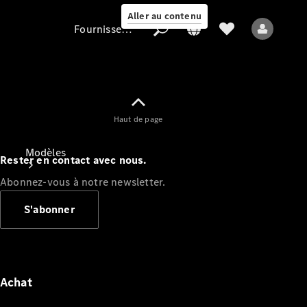
Aller au contenu
Fournisseur / Protection des données
Fournisseur /
Haut de page
Protection des
données
Modèles
Rester en contact avec nous.
Abonnez-vous à notre newsletter.
S'abonner
Tous les modèles
Nouveaux modèles
Achat