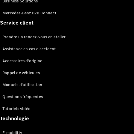
Business Solutions
EQS
Électrique
Berline
Mercedes-Benz B2B Connect
Classe E
Service client
Berline
Classe S
Classe S
Prendre un rendez-vous en atelier
Limousine
Mercedes-
Assistance en cas d'accident
Maybach
Classe S
Accessoires d'origine
Rappel de véhicules
Configurateur
Mercedes-
Manuels d'utilisation
Benz Store
SUV
Questions fréquentes
Tutoriels vidéo
Technologie
E-mobility