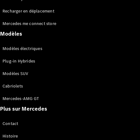
Tous les
Recharger en déplacement
SUVs
EQA
Électrique
Mercedes me connect store
EQE
Électrique
SUV
Modèles
EQS
Électrique
SUV
Modèles électriques
Mercedes-
Maybach
Électrique
Plug-in Hybrides
EQS SUV
GLA
Modèles SUV
GLA
Nouveau
GLA
Nouveau
Électrique
Cabriolets
GLB
Électrique
GLB
Mercedes-AMG GT
GLC
Électrique
Plus sur Mercedes
GLC
GLC Coupé
GLE
Contact
GLE
Nouveau
Histoire
GLE Coupé