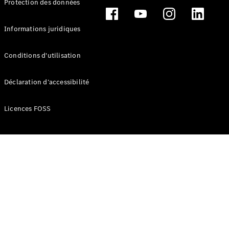
Protection des données
Break
Informations juridiques
Conditions d'utilisation
Tous les
Déclaration d’accessibilité
Breaks
CLA
Licences FOSS
Shooting
Électrique
Brake
CLA
Shooting
Brake
Classe C
Break
Classe C
Break All-
Terrain
Classe E