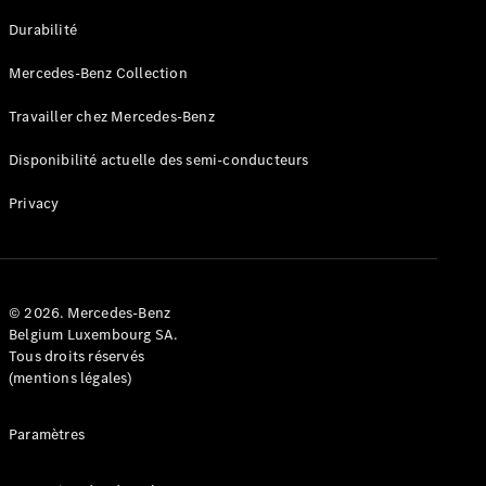
GLE
Nouveau
Durabilité
Coupé
GLS
Mercedes-Benz Collection
GLS
Nouveau
Mercedes-
Travailler chez Mercedes-Benz
Maybach
GLS SUV
Disponibilité actuelle des semi-conducteurs
Mercedes-
Maybach
Nouveau
Privacy
GLS SUV
Classe G
Véhicule
Électrique
tout-
terrain
© 2026. Mercedes-Benz
Classe G
Belgium Luxembourg SA.
Véhicule
Tous droits réservés
tout-terrain
(mentions légales)
Configurateur
Paramètres
Mercedes-
Benz Store