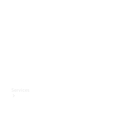
Mercedes-
Benz
Collection
Entretien
de voiture
Services