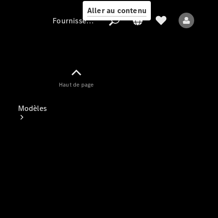
Aller au contenu
Fournisseur / Protection des données
Fournisseur /
Haut de page
Protection des
données
Modèles
Tous les modèles
Nouveaux modèles