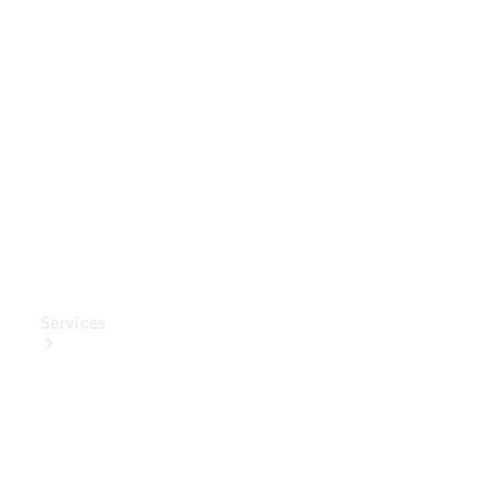
Mercedes-
Benz
Collection
Entretien
de voiture
Services