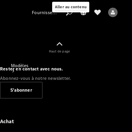
Aller au contenu
Fournisseur / Protection des données
Fournisseur /
Haut de page
Protection des
données
Modèles
Rester en contact avec nous.
Abonnez-vous à notre newsletter.
S'abonner
Tous les modèles
Nouveaux modèles
Achat