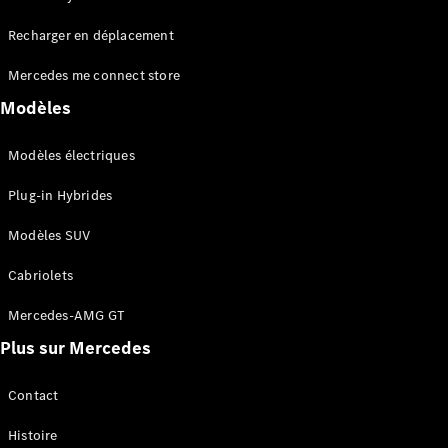
Tous les
Recharger en déplacement
SUVs
EQA
Électrique
Mercedes me connect store
EQE
Électrique
SUV
Modèles
EQS
Électrique
SUV
Modèles électriques
Mercedes-
Maybach
Électrique
Plug-in Hybrides
EQS SUV
GLA
Modèles SUV
GLA
Nouveau
GLA
Nouveau
Électrique
Cabriolets
GLB
Électrique
GLB
Mercedes-AMG GT
GLC
Électrique
Plus sur Mercedes
GLC
GLC Coupé
GLE
Contact
GLE
Nouveau
Histoire
GLE Coupé