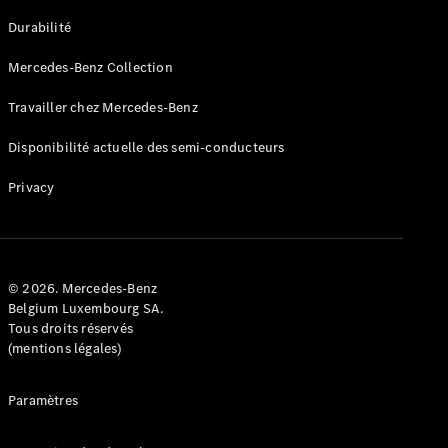
GLE
Nouveau
Durabilité
Coupé
GLS
Mercedes-Benz Collection
GLS
Nouveau
Mercedes-
Travailler chez Mercedes-Benz
Maybach
GLS SUV
Disponibilité actuelle des semi-conducteurs
Mercedes-
Maybach
Nouveau
Privacy
GLS SUV
Classe G
Véhicule
Électrique
tout-
terrain
© 2026. Mercedes-Benz
Classe G
Belgium Luxembourg SA.
Véhicule
Tous droits réservés
tout-terrain
(mentions légales)
Configurateur
Paramètres
Mercedes-
Benz Store