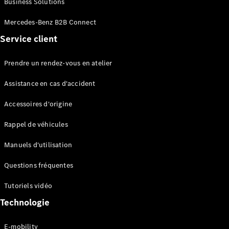
Business Solutions
EQS
Électrique
Berline
Mercedes-Benz B2B Connect
Classe E
Service client
Berline
Classe S
Classe S
Prendre un rendez-vous en atelier
Limousine
Mercedes-
Assistance en cas d'accident
Maybach
Classe S
Accessoires d'origine
Rappel de véhicules
Configurateur
Mercedes-
Manuels d'utilisation
Benz Store
SUV
Questions fréquentes
Tutoriels vidéo
Technologie
E-mobility