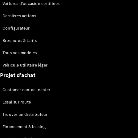
Modèles électriques
Voitures d'occasion certifiées
Modèles Plug-in Hybrid
Dernières actions
Berline
Configurateur
Brochures & tarifs
Tous nos modèles
Véhicule utilitaire léger
Tous les
Projet d'achat
Berlines
CLA
Électrique
Customer contact center
CLA
Classe C
Essai sur route
Berline
Classe
Trouver un distributeur
C
Électrique
Berline
Financement & leasing
EQE
Électrique
Berline