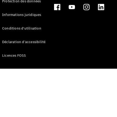
Protection des données
Break
Informations juridiques
Conditions d'utilisation
Tous les
Déclaration d’accessibilité
Breaks
CLA
Licences FOSS
Shooting
Électrique
Brake
CLA
Shooting
Brake
Classe C
Break
Classe C
Break All-
Terrain
Classe E