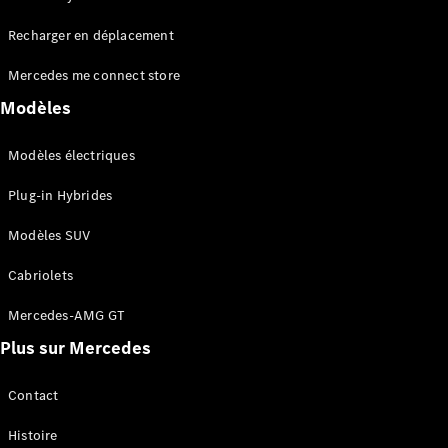
Tous les
Recharger en déplacement
SUVs
EQA
Électrique
Mercedes me connect store
EQE
Électrique
SUV
Modèles
EQS
Électrique
SUV
Modèles électriques
Mercedes-
Maybach
Électrique
Plug-in Hybrides
EQS SUV
GLA
Modèles SUV
GLA
Nouveau
GLA
Nouveau
Électrique
Cabriolets
GLB
Électrique
GLB
Mercedes-AMG GT
GLC
Électrique
Plus sur Mercedes
GLC
GLC Coupé
GLE
Contact
GLE
Nouveau
Histoire
GLE Coupé