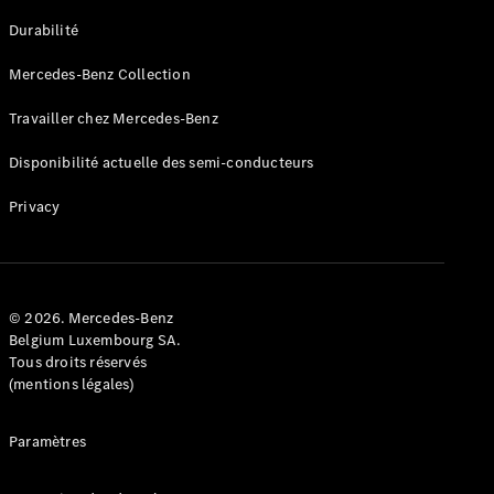
GLE
Nouveau
Durabilité
Coupé
GLS
Mercedes-Benz Collection
GLS
Nouveau
Mercedes-
Travailler chez Mercedes-Benz
Maybach
GLS SUV
Disponibilité actuelle des semi-conducteurs
Mercedes-
Maybach
Nouveau
Privacy
GLS SUV
Classe G
Véhicule
Électrique
tout-
terrain
© 2026. Mercedes-Benz
Classe G
Belgium Luxembourg SA.
Véhicule
Tous droits réservés
tout-terrain
(mentions légales)
Configurateur
Paramètres
Mercedes-
Benz Store