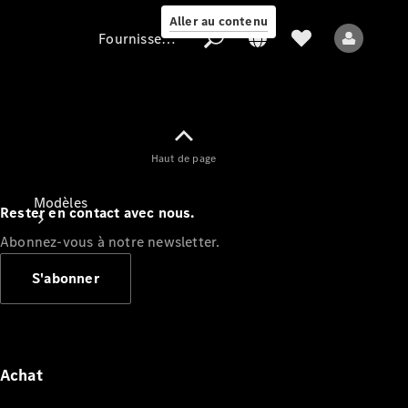
Aller au contenu
Fournisseur / Protection des données
Fournisseur /
Haut de page
Protection des
données
Modèles
Rester en contact avec nous.
Abonnez-vous à notre newsletter.
S'abonner
Tous les modèles
Nouveaux modèles
Achat