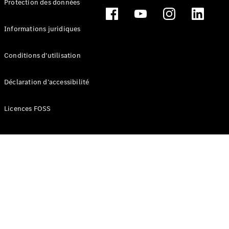
Protection des données
Break
Informations juridiques
Conditions d'utilisation
Tous les
Déclaration d’accessibilité
Breaks
CLA
Licences FOSS
Shooting
Électrique
Brake
CLA
Shooting
Brake
Classe C
Break
Classe C
Break All-
Terrain
Classe E