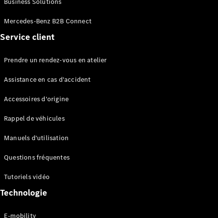
Business Solutions
EQS
Électrique
Berline
Mercedes-Benz B2B Connect
Classe E
Service client
Berline
Classe S
Classe S
Prendre un rendez-vous en atelier
Limousine
Mercedes-
Assistance en cas d'accident
Maybach
Classe S
Accessoires d'origine
Rappel de véhicules
Configurateur
Mercedes-
Manuels d'utilisation
Benz Store
SUV
Questions fréquentes
Tutoriels vidéo
Technologie
E-mobility