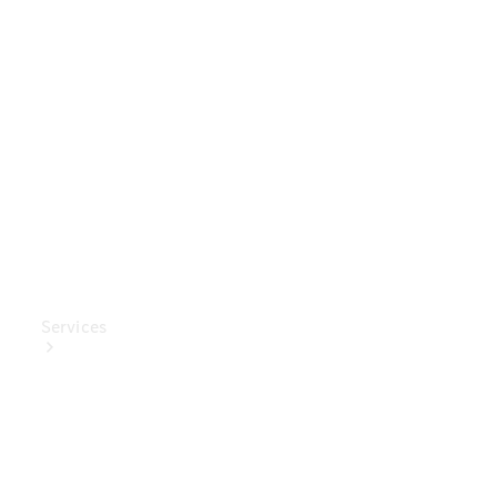
Mercedes-
Benz
Collection
Entretien
de voiture
Services