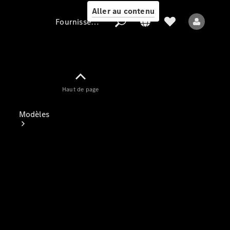
Aller au contenu
Fournisseur / Protection des données
Fournisseur /
Haut de page
Protection des
données
Modèles
Tous les modèles
Nouveaux modèles