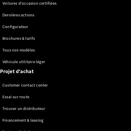
Modèles électriques
Voitures d'occasion certifiées
Modèles Plug-in Hybrid
Dernières actions
Berline
Configurateur
Brochures & tarifs
Tous nos modèles
Véhicule utilitaire léger
Tous les
Projet d'achat
Berlines
CLA
Électrique
Customer contact center
CLA
Classe C
Essai sur route
Berline
Classe
Trouver un distributeur
C
Électrique
Berline
Financement & leasing
EQE
Électrique
Berline