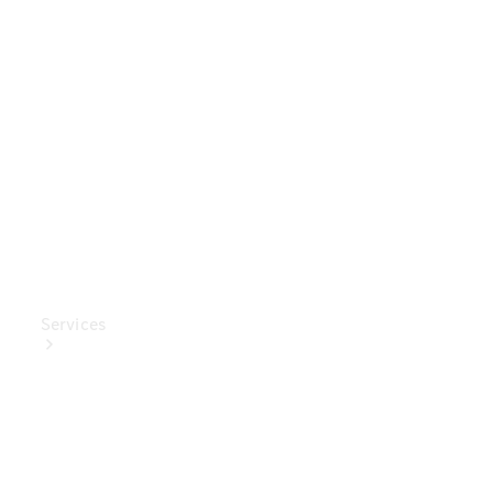
Mercedes-
Benz
Collection
Entretien
de voiture
Services