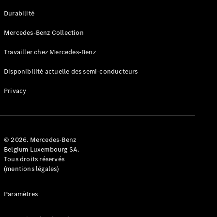
GLE
Nouveau
Durabilité
Coupé
GLS
Mercedes-Benz Collection
GLS
Nouveau
Mercedes-
Travailler chez Mercedes-Benz
Maybach
GLS SUV
Disponibilité actuelle des semi-conducteurs
Mercedes-
Maybach
Nouveau
Privacy
GLS SUV
Classe G
Véhicule
Électrique
tout-
terrain
© 2026. Mercedes-Benz
Classe G
Belgium Luxembourg SA.
Véhicule
Tous droits réservés
tout-terrain
(mentions légales)
Configurateur
Paramètres
Mercedes-
Benz Store