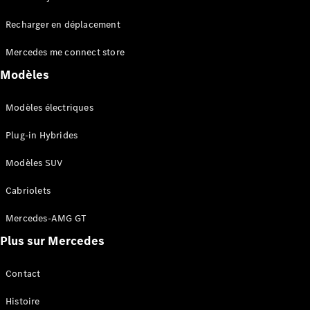
Tous les
Recharger en déplacement
SUVs
EQA
Électrique
Mercedes me connect store
EQE
Électrique
SUV
Modèles
EQS
Électrique
SUV
Modèles électriques
Mercedes-
Maybach
Électrique
Plug-in Hybrides
EQS SUV
GLA
Modèles SUV
GLA
Nouveau
GLA
Nouveau
Électrique
Cabriolets
GLB
Électrique
GLB
Mercedes-AMG GT
GLC
Électrique
Plus sur Mercedes
GLC
GLC Coupé
GLE
Contact
GLE
Nouveau
Histoire
GLE Coupé