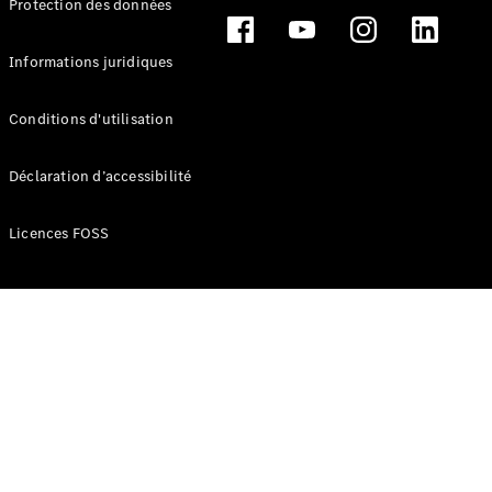
Protection des données
Break
Informations juridiques
Conditions d'utilisation
Tous les
Déclaration d’accessibilité
Breaks
CLA
Licences FOSS
Shooting
Électrique
Brake
CLA
Shooting
Brake
Classe C
Break
Classe C
Break All-
Terrain
Classe E