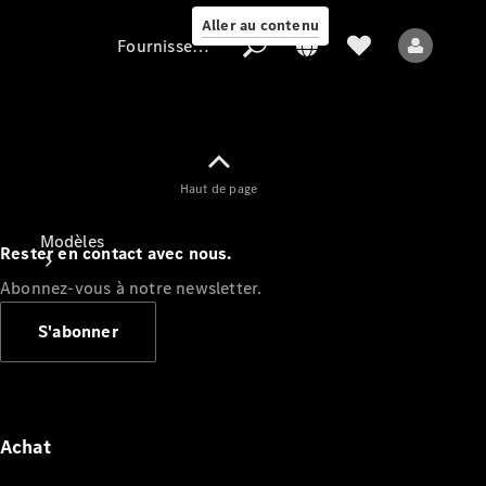
Aller au contenu
Fournisseur / Protection des données
Fournisseur /
Haut de page
Protection des
données
Modèles
Rester en contact avec nous.
Abonnez-vous à notre newsletter.
S'abonner
Tous les modèles
Nouveaux modèles
Achat