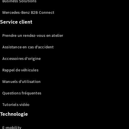
Business Solutions
EQS
Électrique
Berline
Mercedes-Benz B2B Connect
Classe E
Service client
Berline
Classe S
Classe S
Prendre un rendez-vous en atelier
Limousine
Mercedes-
Assistance en cas d'accident
Maybach
Classe S
Accessoires d'origine
Rappel de véhicules
Configurateur
Mercedes-
Manuels d'utilisation
Benz Store
SUV
Questions fréquentes
Tutoriels vidéo
Technologie
E-mobility