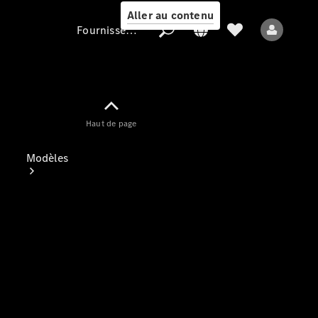
Aller au contenu
Fournisseur / Protection des données
Fournisseur /
Haut de page
Protection des
données
Modèles
Tous les modèles
Nouveaux modèles