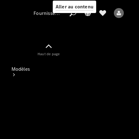
Aller au contenu
Fournisseur / Protection des données
Fournisseur /
Haut de page
Protection des
données
Modèles
Tous les modèles
Nouveaux modèles