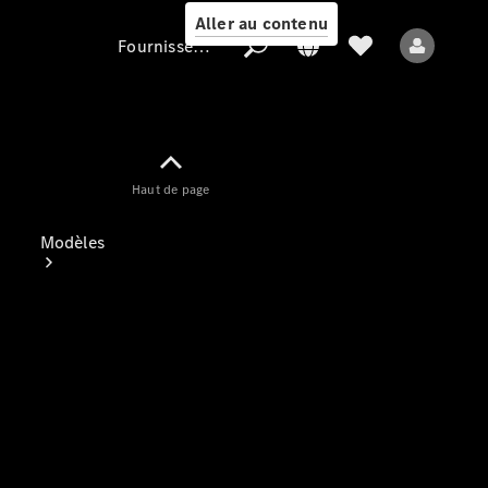
Aller au contenu
Fournisseur / Protection des données
Fournisseur /
Haut de page
Protection des
données
Modèles
Tous les modèles
Nouveaux modèles