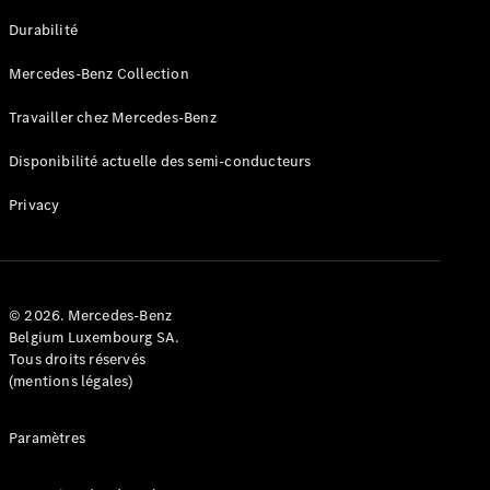
GLE
Nouveau
Durabilité
Coupé
GLS
Mercedes-Benz Collection
GLS
Nouveau
Mercedes-
Travailler chez Mercedes-Benz
Maybach
GLS SUV
Disponibilité actuelle des semi-conducteurs
Mercedes-
Maybach
Nouveau
Privacy
GLS SUV
Classe G
Véhicule
Électrique
tout-
terrain
© 2026. Mercedes-Benz
Classe G
Belgium Luxembourg SA.
Véhicule
Tous droits réservés
tout-terrain
(mentions légales)
Configurateur
Paramètres
Mercedes-
Benz Store