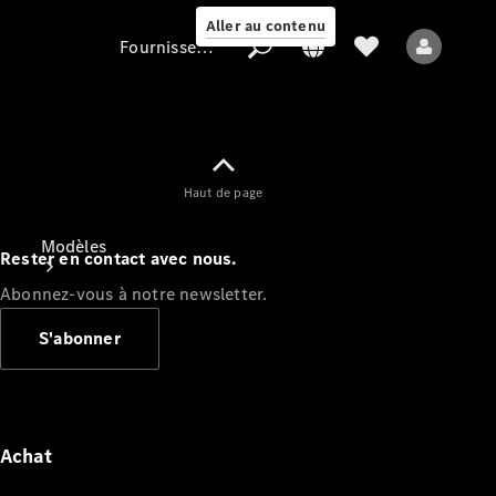
Aller au contenu
Fournisseur / Protection des données
Fournisseur /
Haut de page
Protection des
données
Modèles
Rester en contact avec nous.
Abonnez-vous à notre newsletter.
S'abonner
Tous les modèles
Nouveaux modèles
Achat