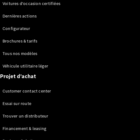
Modèles électriques
Voitures d'occasion certifiées
Modèles Plug-in Hybrid
Dernières actions
Berline
Configurateur
Brochures & tarifs
Tous nos modèles
Véhicule utilitaire léger
Tous les
Projet d'achat
Berlines
CLA
Électrique
Customer contact center
CLA
Classe C
Essai sur route
Berline
Classe
Trouver un distributeur
C
Électrique
Berline
Financement & leasing
EQE
Électrique
Berline