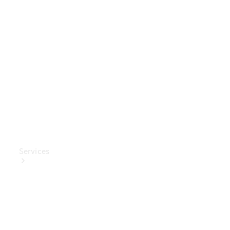
Mercedes-
Benz
Collection
Entretien
de voiture
Services