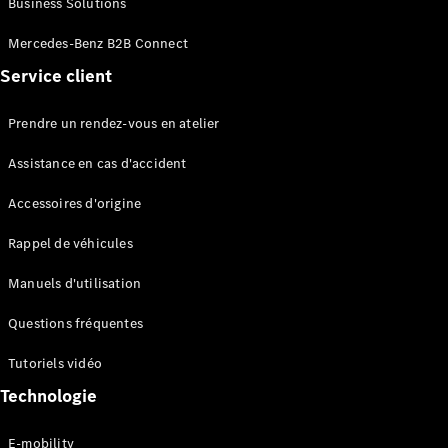
Business Solutions
EQS
Électrique
Berline
Mercedes-Benz B2B Connect
Classe E
Service client
Berline
Classe S
Classe S
Prendre un rendez-vous en atelier
Limousine
Mercedes-
Assistance en cas d'accident
Maybach
Classe S
Accessoires d'origine
Rappel de véhicules
Configurateur
Mercedes-
Manuels d'utilisation
Benz Store
SUV
Questions fréquentes
Tutoriels vidéo
Technologie
E-mobility