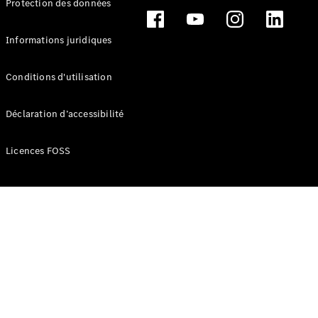
Protection des données
Break
Informations juridiques
Conditions d'utilisation
Tous les
Déclaration d’accessibilité
Breaks
CLA
Licences FOSS
Shooting
Électrique
Brake
CLA
Shooting
Brake
Classe C
Break
Classe C
Break All-
Terrain
Classe E