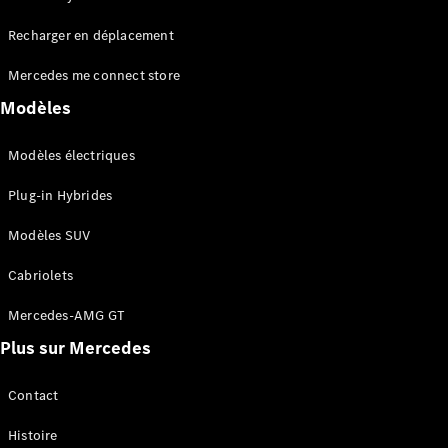
Tous les
Recharger en déplacement
SUVs
EQA
Électrique
Mercedes me connect store
EQE
Électrique
SUV
Modèles
EQS
Électrique
SUV
Modèles électriques
Mercedes-
Maybach
Électrique
Plug-in Hybrides
EQS SUV
GLA
Modèles SUV
GLA
Nouveau
GLA
Nouveau
Électrique
Cabriolets
GLB
Électrique
GLB
Mercedes-AMG GT
GLC
Électrique
Plus sur Mercedes
GLC
GLC Coupé
GLE
Contact
GLE
Nouveau
Histoire
GLE Coupé