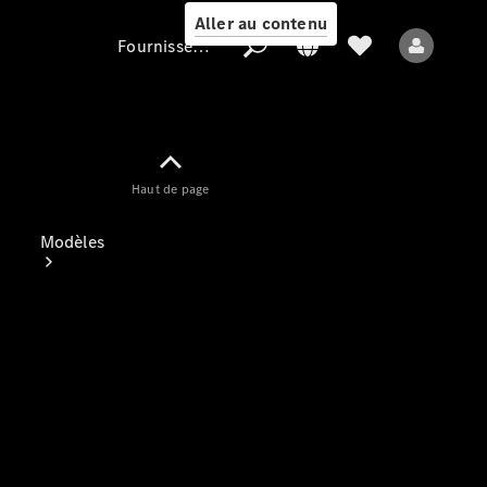
Aller au contenu
Fournisseur / Protection des données
Fournisseur /
Haut de page
Protection des
données
Modèles
Tous les modèles
Nouveaux modèles