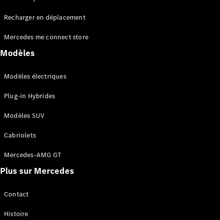
Tous les
Recharger en déplacement
SUVs
EQA
Électrique
Mercedes me connect store
EQE
Électrique
SUV
Modèles
EQS
Électrique
SUV
Modèles électriques
Mercedes-
Maybach
Électrique
Plug-in Hybrides
EQS SUV
GLA
Modèles SUV
GLA
Nouveau
GLA
Nouveau
Électrique
Cabriolets
GLB
Électrique
GLB
Mercedes-AMG GT
GLC
Électrique
Plus sur Mercedes
GLC
GLC Coupé
GLE
Contact
GLE
Nouveau
Histoire
GLE Coupé