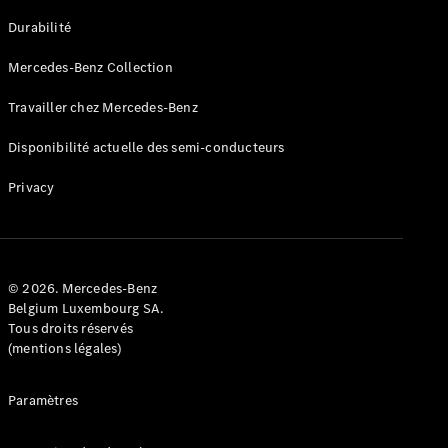
GLE
Nouveau
Durabilité
Coupé
GLS
Mercedes-Benz Collection
GLS
Nouveau
Mercedes-
Travailler chez Mercedes-Benz
Maybach
GLS SUV
Disponibilité actuelle des semi-conducteurs
Mercedes-
Maybach
Nouveau
Privacy
GLS SUV
Classe G
Véhicule
Électrique
tout-
terrain
© 2026. Mercedes-Benz
Classe G
Belgium Luxembourg SA.
Véhicule
Tous droits réservés
tout-terrain
(mentions légales)
Configurateur
Paramètres
Mercedes-
Benz Store