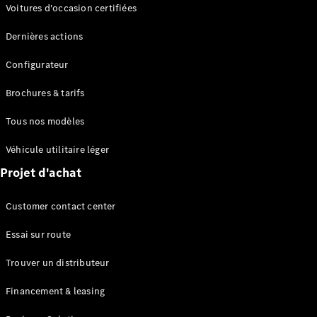
Modèles électriques
Voitures d'occasion certifiées
Modèles Plug-in Hybrid
Dernières actions
Berline
Configurateur
Brochures & tarifs
Tous nos modèles
Véhicule utilitaire léger
Tous les
Projet d'achat
Berlines
CLA
Électrique
Customer contact center
CLA
Classe C
Essai sur route
Berline
Classe
Trouver un distributeur
C
Électrique
Berline
Financement & leasing
EQE
Électrique
Berline