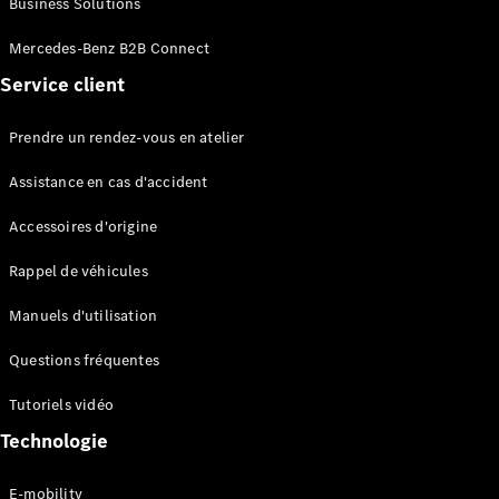
Business Solutions
EQS
Électrique
Berline
Mercedes-Benz B2B Connect
Classe E
Service client
Berline
Classe S
Classe S
Prendre un rendez-vous en atelier
Limousine
Mercedes-
Assistance en cas d'accident
Maybach
Classe S
Accessoires d'origine
Rappel de véhicules
Configurateur
Mercedes-
Manuels d'utilisation
Benz Store
SUV
Questions fréquentes
Tutoriels vidéo
Technologie
E-mobility