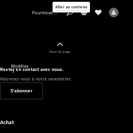
Aller au contenu
Fournisseur / Protection des données
Fournisseur /
Haut de page
Protection des
données
Modèles
Rester en contact avec nous.
Abonnez-vous à notre newsletter.
S'abonner
Tous les modèles
Nouveaux modèles
Achat