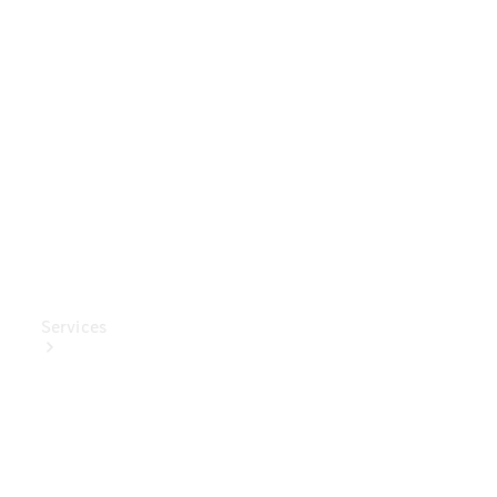
Mercedes-
Benz
Collection
Entretien
de voiture
Services