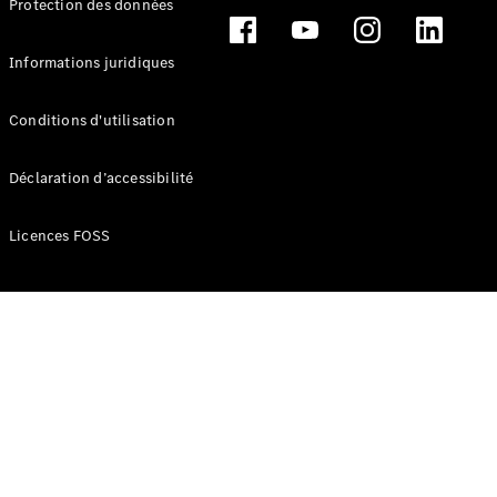
Protection des données
Break
Informations juridiques
Conditions d'utilisation
Tous les
Déclaration d’accessibilité
Breaks
CLA
Licences FOSS
Shooting
Électrique
Brake
CLA
Shooting
Brake
Classe C
Break
Classe C
Break All-
Terrain
Classe E