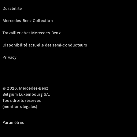
GLE
Nouveau
Durabilité
Coupé
GLS
Mercedes-Benz Collection
GLS
Nouveau
Mercedes-
Travailler chez Mercedes-Benz
Maybach
GLS SUV
Disponibilité actuelle des semi-conducteurs
Mercedes-
Maybach
Nouveau
Privacy
GLS SUV
Classe G
Véhicule
Électrique
tout-
terrain
© 2026. Mercedes-Benz
Classe G
Belgium Luxembourg SA.
Véhicule
Tous droits réservés
tout-terrain
(mentions légales)
Configurateur
Paramètres
Mercedes-
Benz Store