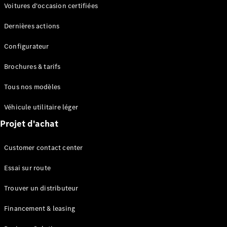
Modèles électriques
Voitures d'occasion certifiées
Modèles Plug-in Hybrid
Dernières actions
Berline
Configurateur
Brochures & tarifs
Tous nos modèles
Véhicule utilitaire léger
Tous les
Projet d'achat
Berlines
CLA
Électrique
Customer contact center
CLA
Classe C
Essai sur route
Berline
Classe
Trouver un distributeur
C
Électrique
Berline
Financement & leasing
EQE
Électrique
Berline