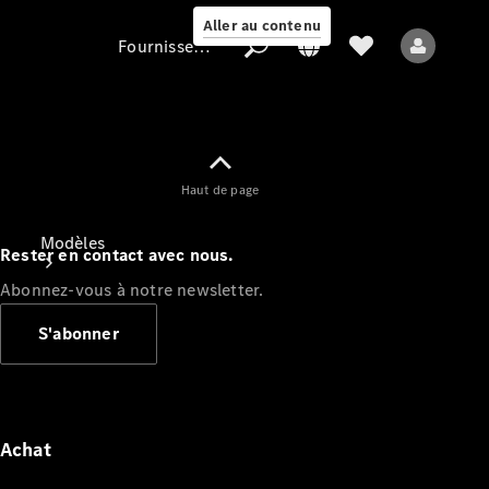
Aller au contenu
Fournisseur / Protection des données
Fournisseur /
Haut de page
Protection des
données
Modèles
Rester en contact avec nous.
Abonnez-vous à notre newsletter.
S'abonner
Tous les modèles
Nouveaux modèles
Achat