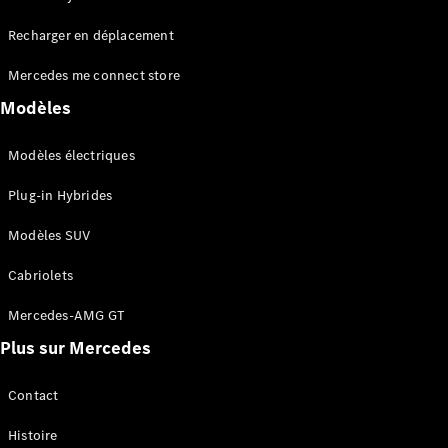
Tous les
Recharger en déplacement
SUVs
EQA
Électrique
Mercedes me connect store
EQE
Électrique
SUV
Modèles
EQS
Électrique
SUV
Modèles électriques
Mercedes-
Maybach
Électrique
Plug-in Hybrides
EQS SUV
GLA
Modèles SUV
GLA
Nouveau
GLA
Nouveau
Électrique
Cabriolets
GLB
Électrique
GLB
Mercedes-AMG GT
GLC
Électrique
Plus sur Mercedes
GLC
GLC Coupé
GLE
Contact
GLE
Nouveau
Histoire
GLE Coupé