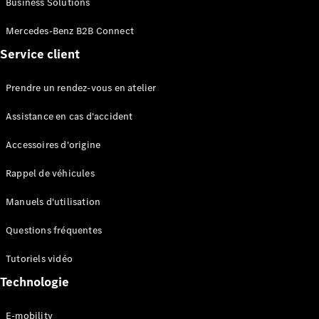
Business Solutions
EQS
Électrique
Berline
Mercedes-Benz B2B Connect
Classe E
Service client
Berline
Classe S
Classe S
Prendre un rendez-vous en atelier
Limousine
Mercedes-
Assistance en cas d'accident
Maybach
Classe S
Accessoires d'origine
Rappel de véhicules
Configurateur
Mercedes-
Manuels d'utilisation
Benz Store
SUV
Questions fréquentes
Tutoriels vidéo
Technologie
E-mobility