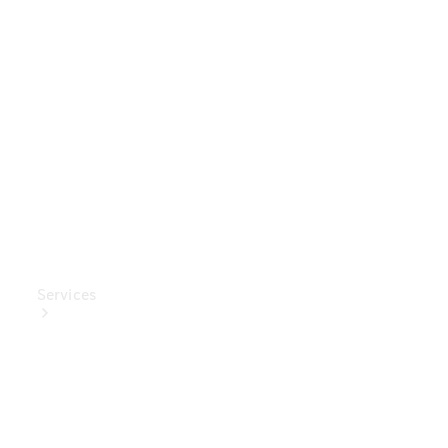
Mercedes-
Benz
Collection
Entretien
de voiture
Services