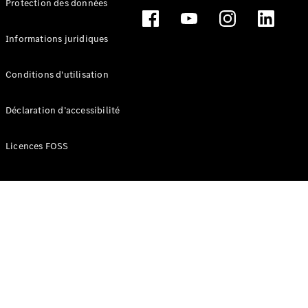
Protection des données
Break
Informations juridiques
Conditions d'utilisation
Tous les
Déclaration d’accessibilité
Breaks
CLA
Licences FOSS
Shooting
Électrique
Brake
CLA
Shooting
Brake
Classe C
Break
Classe C
Break All-
Terrain
Classe E