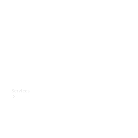
Mercedes-
Benz
Collection
Entretien
de voiture
Services