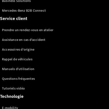
Business Solutions
EQS
Électrique
Berline
Mercedes-Benz B2B Connect
Classe E
Service client
Berline
Classe S
Classe S
Prendre un rendez-vous en atelier
Limousine
Mercedes-
Assistance en cas d'accident
Maybach
Classe S
Accessoires d'origine
Rappel de véhicules
Configurateur
Mercedes-
Manuels d'utilisation
Benz Store
SUV
Questions fréquentes
Tutoriels vidéo
Technologie
E-mobility