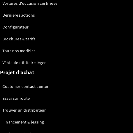
Modèles électriques
Voitures d'occasion certifiées
Modèles Plug-in Hybrid
Dernières actions
Berline
Configurateur
Brochures & tarifs
Tous nos modèles
Véhicule utilitaire léger
Tous les
Projet d'achat
Berlines
CLA
Électrique
Customer contact center
CLA
Classe C
Essai sur route
Berline
Classe
Trouver un distributeur
C
Électrique
Berline
Financement & leasing
EQE
Électrique
Berline