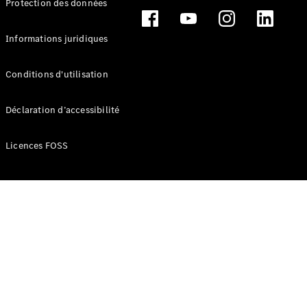
Protection des données
Break
Informations juridiques
Conditions d'utilisation
Tous les
Déclaration d’accessibilité
Breaks
CLA
Licences FOSS
Shooting
Électrique
Brake
CLA
Shooting
Brake
Classe C
Break
Classe C
Break All-
Terrain
Classe E