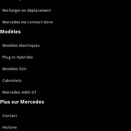
Tous les
Recharger en déplacement
SUVs
EQA
Électrique
Mercedes me connect store
EQE
Électrique
SUV
Modèles
EQS
Électrique
SUV
Modèles électriques
Mercedes-
Maybach
Électrique
Plug-in Hybrides
EQS SUV
GLA
Modèles SUV
GLA
Nouveau
GLA
Nouveau
Électrique
Cabriolets
GLB
Électrique
GLB
Mercedes-AMG GT
GLC
Électrique
Plus sur Mercedes
GLC
GLC Coupé
GLE
Contact
GLE
Nouveau
Histoire
GLE Coupé