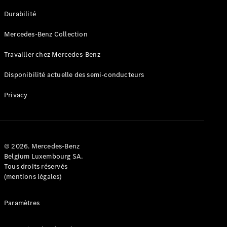
GLE
Nouveau
Durabilité
Coupé
GLS
Mercedes-Benz Collection
GLS
Nouveau
Mercedes-
Travailler chez Mercedes-Benz
Maybach
GLS SUV
Disponibilité actuelle des semi-conducteurs
Mercedes-
Maybach
Nouveau
Privacy
GLS SUV
Classe G
Véhicule
Électrique
tout-
terrain
© 2026. Mercedes-Benz
Classe G
Belgium Luxembourg SA.
Véhicule
Tous droits réservés
tout-terrain
(mentions légales)
Configurateur
Paramètres
Mercedes-
Benz Store