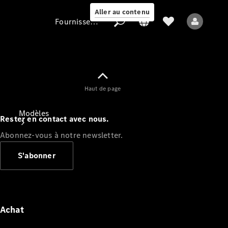
Aller au contenu
Fournisseur / Protection des données
Fournisseur /
Haut de page
Protection des
données
Modèles
Rester en contact avec nous.
Abonnez-vous à notre newsletter.
S'abonner
Tous les modèles
Nouveaux modèles
Achat