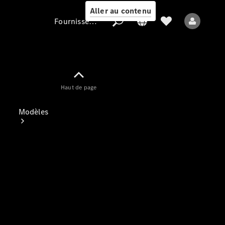
Aller au contenu
Fournisseur / Protection des données
Fournisseur /
Haut de page
Protection des
données
Modèles
Tous les modèles
Nouveaux modèles