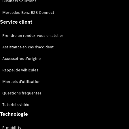
Business Solutions
EQS
Électrique
Berline
Mercedes-Benz B2B Connect
Classe E
Service client
Berline
Classe S
Classe S
Prendre un rendez-vous en atelier
Limousine
Mercedes-
Assistance en cas d'accident
Maybach
Classe S
Accessoires d'origine
Rappel de véhicules
Configurateur
Mercedes-
Manuels d'utilisation
Benz Store
SUV
Questions fréquentes
Tutoriels vidéo
Technologie
E-mobility