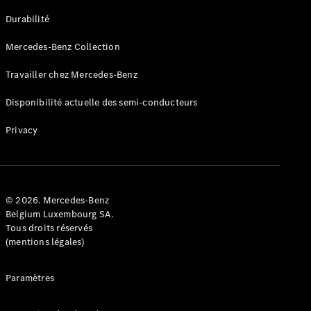
GLE
Nouveau
Durabilité
Coupé
GLS
Mercedes-Benz Collection
GLS
Nouveau
Mercedes-
Travailler chez Mercedes-Benz
Maybach
GLS SUV
Disponibilité actuelle des semi-conducteurs
Mercedes-
Maybach
Nouveau
Privacy
GLS SUV
Classe G
Véhicule
Électrique
tout-
terrain
© 2026. Mercedes-Benz
Classe G
Belgium Luxembourg SA.
Véhicule
Tous droits réservés
tout-terrain
(mentions légales)
Configurateur
Paramètres
Mercedes-
Benz Store