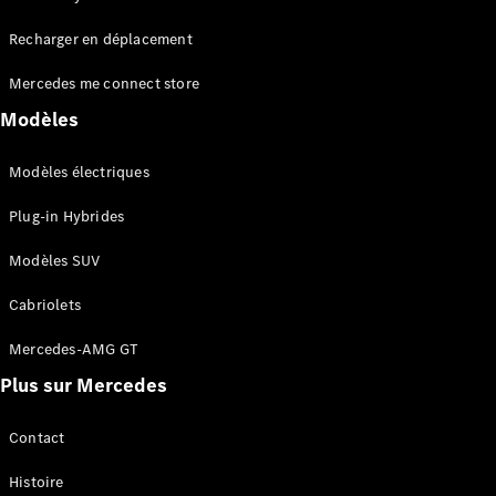
Tous les
Recharger en déplacement
SUVs
EQA
Électrique
Mercedes me connect store
EQE
Électrique
SUV
Modèles
EQS
Électrique
SUV
Modèles électriques
Mercedes-
Maybach
Électrique
Plug-in Hybrides
EQS SUV
GLA
Modèles SUV
GLA
Nouveau
GLA
Nouveau
Électrique
Cabriolets
GLB
Électrique
GLB
Mercedes-AMG GT
GLC
Électrique
Plus sur Mercedes
GLC
GLC Coupé
GLE
Contact
GLE
Nouveau
Histoire
GLE Coupé