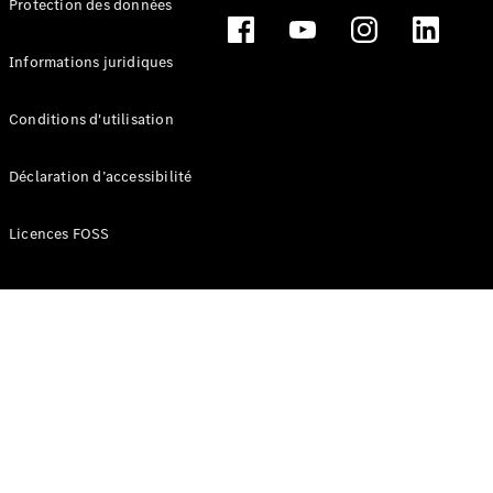
Protection des données
Break
Informations juridiques
Conditions d'utilisation
Tous les
Déclaration d’accessibilité
Breaks
CLA
Licences FOSS
Shooting
Électrique
Brake
CLA
Shooting
Brake
Classe C
Break
Classe C
Break All-
Terrain
Classe E