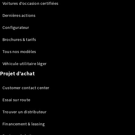
Modèles électriques
Voitures d'occasion certifiées
Modèles Plug-in Hybrid
Dernières actions
Berline
Configurateur
Brochures & tarifs
Tous nos modèles
Véhicule utilitaire léger
Tous les
Projet d'achat
Berlines
CLA
Électrique
Customer contact center
CLA
Classe C
Essai sur route
Berline
Classe
Trouver un distributeur
C
Électrique
Berline
Financement & leasing
EQE
Électrique
Berline