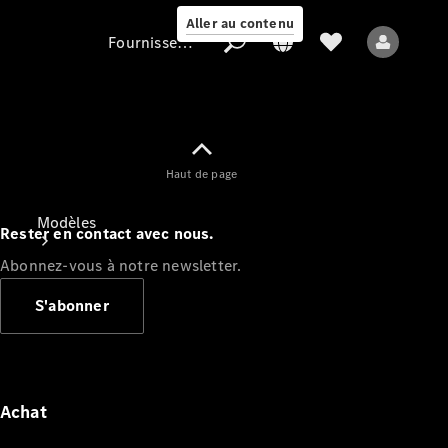
Aller au contenu
Fournisseur / Protection des données
Fournisseur /
Haut de page
Protection des
données
Modèles
Rester en contact avec nous.
Abonnez-vous à notre newsletter.
S'abonner
Tous les modèles
Nouveaux modèles
Achat