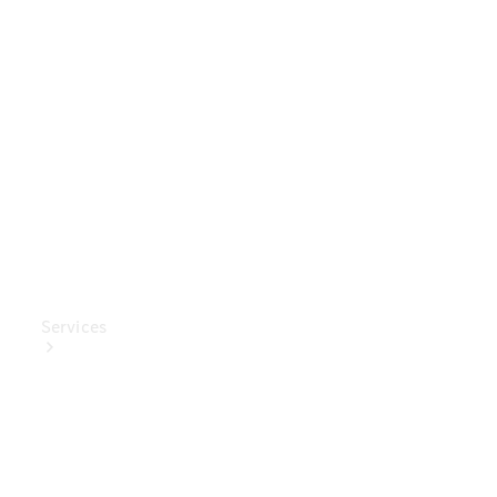
Mercedes-
Benz
Collection
Entretien
de voiture
Services