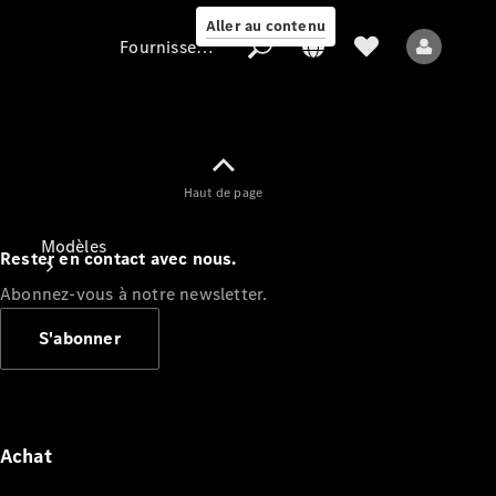
Aller au contenu
Fournisseur / Protection des données
Fournisseur /
Haut de page
Protection des
données
Modèles
Rester en contact avec nous.
Abonnez-vous à notre newsletter.
S'abonner
Tous les modèles
Nouveaux modèles
Achat