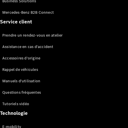
Business Solutions
EQS
Électrique
Berline
Mercedes-Benz B2B Connect
Classe E
Service client
Berline
Classe S
Classe S
Prendre un rendez-vous en atelier
Limousine
Mercedes-
Assistance en cas d'accident
Maybach
Classe S
Accessoires d'origine
Rappel de véhicules
Configurateur
Mercedes-
Manuels d'utilisation
Benz Store
SUV
Questions fréquentes
Tutoriels vidéo
Technologie
E-mobility