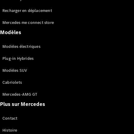
Tous les
Recharger en déplacement
SUVs
EQA
Électrique
Mercedes me connect store
EQE
Électrique
SUV
Modèles
EQS
Électrique
SUV
Modèles électriques
Mercedes-
Maybach
Électrique
Plug-in Hybrides
EQS SUV
GLA
Modèles SUV
GLA
Nouveau
GLA
Nouveau
Électrique
Cabriolets
GLB
Électrique
GLB
Mercedes-AMG GT
GLC
Électrique
Plus sur Mercedes
GLC
GLC Coupé
GLE
Contact
GLE
Nouveau
Histoire
GLE Coupé