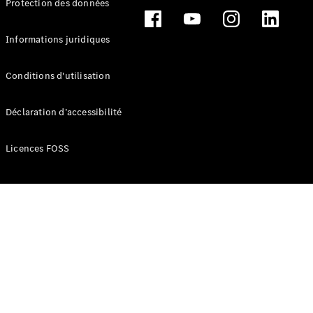
Protection des données
Break
Informations juridiques
Conditions d'utilisation
Tous les
Déclaration d’accessibilité
Breaks
CLA
Licences FOSS
Shooting
Électrique
Brake
CLA
Shooting
Brake
Classe C
Break
Classe C
Break All-
Terrain
Classe E