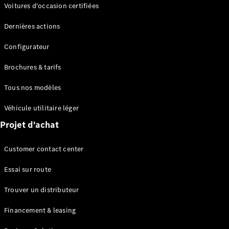
Modèles électriques
Voitures d'occasion certifiées
Modèles Plug-in Hybrid
Dernières actions
Berline
Configurateur
Brochures & tarifs
Tous nos modèles
Véhicule utilitaire léger
Tous les
Projet d'achat
Berlines
CLA
Électrique
Customer contact center
CLA
Classe C
Essai sur route
Berline
Classe
Trouver un distributeur
C
Électrique
Berline
Financement & leasing
EQE
Électrique
Berline