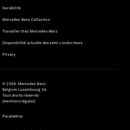
GLE
Nouveau
Durabilité
Coupé
GLS
Mercedes-Benz Collection
GLS
Nouveau
Mercedes-
Travailler chez Mercedes-Benz
Maybach
GLS SUV
Disponibilité actuelle des semi-conducteurs
Mercedes-
Maybach
Nouveau
Privacy
GLS SUV
Classe G
Véhicule
Électrique
tout-
terrain
© 2026. Mercedes-Benz
Classe G
Belgium Luxembourg SA.
Véhicule
Tous droits réservés
tout-terrain
(mentions légales)
Configurateur
Paramètres
Mercedes-
Benz Store