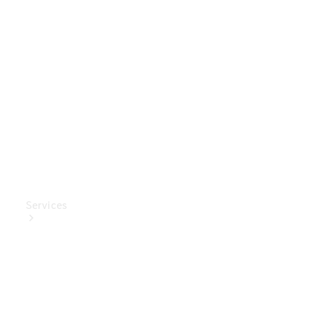
Mercedes-
Benz
Collection
Entretien
de voiture
Services