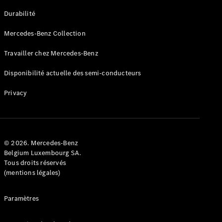
GLE
Nouveau
Durabilité
Coupé
GLS
Mercedes-Benz Collection
GLS
Nouveau
Mercedes-
Travailler chez Mercedes-Benz
Maybach
GLS SUV
Disponibilité actuelle des semi-conducteurs
Mercedes-
Maybach
Nouveau
Privacy
GLS SUV
Classe G
Véhicule
Électrique
tout-
terrain
© 2026. Mercedes-Benz
Classe G
Belgium Luxembourg SA.
Véhicule
Tous droits réservés
tout-terrain
(mentions légales)
Configurateur
Paramètres
Mercedes-
Benz Store