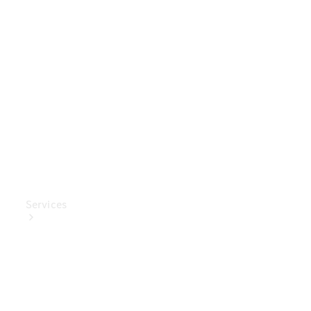
Mercedes-
Benz
Collection
Entretien
de voiture
Services