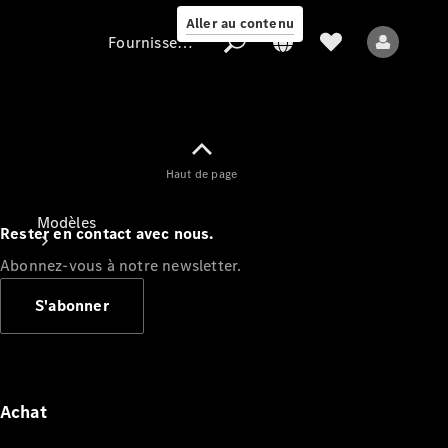
Aller au contenu
Fournisseur / Protection des données
Fournisseur /
Haut de page
Protection des
données
Modèles
Rester en contact avec nous.
Abonnez-vous à notre newsletter.
S'abonner
Tous les modèles
Nouveaux modèles
Achat