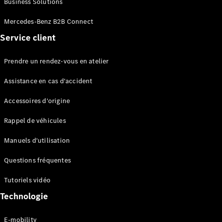
Business Solutions
EQS
Électrique
Berline
Mercedes-Benz B2B Connect
Classe E
Service client
Berline
Classe S
Classe S
Prendre un rendez-vous en atelier
Limousine
Mercedes-
Assistance en cas d'accident
Maybach
Classe S
Accessoires d'origine
Rappel de véhicules
Configurateur
Mercedes-
Manuels d'utilisation
Benz Store
SUV
Questions fréquentes
Tutoriels vidéo
Technologie
E-mobility