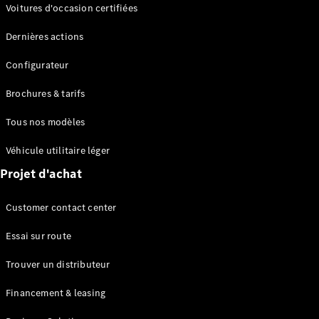
Modèles électriques
Voitures d'occasion certifiées
Modèles Plug-in Hybrid
Dernières actions
Berline
Configurateur
Brochures & tarifs
Tous nos modèles
Véhicule utilitaire léger
Tous les
Projet d'achat
Berlines
CLA
Électrique
Customer contact center
CLA
Classe C
Essai sur route
Berline
Classe
Trouver un distributeur
C
Électrique
Berline
Financement & leasing
EQE
Électrique
Berline