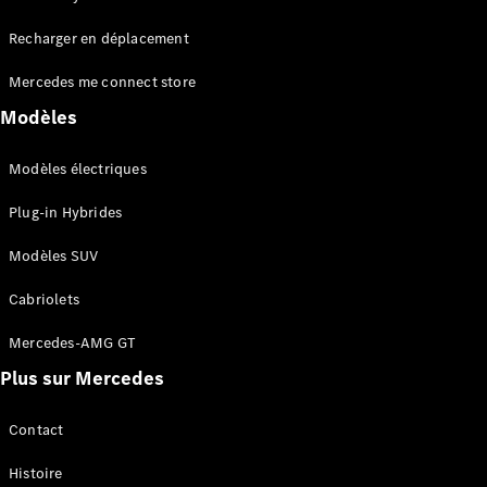
Tous les
Recharger en déplacement
SUVs
EQA
Électrique
Mercedes me connect store
EQE
Électrique
SUV
Modèles
EQS
Électrique
SUV
Modèles électriques
Mercedes-
Maybach
Électrique
Plug-in Hybrides
EQS SUV
GLA
Modèles SUV
GLA
Nouveau
GLA
Nouveau
Électrique
Cabriolets
GLB
Électrique
GLB
Mercedes-AMG GT
GLC
Électrique
Plus sur Mercedes
GLC
GLC Coupé
GLE
Contact
GLE
Nouveau
Histoire
GLE Coupé