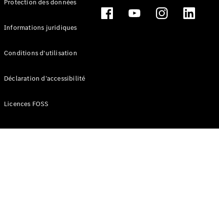
Protection des données
Break
Informations juridiques
Conditions d'utilisation
Tous les
Déclaration d’accessibilité
Breaks
CLA
Licences FOSS
Shooting
Électrique
Brake
CLA
Shooting
Brake
Classe C
Break
Classe C
Break All-
Terrain
Classe E