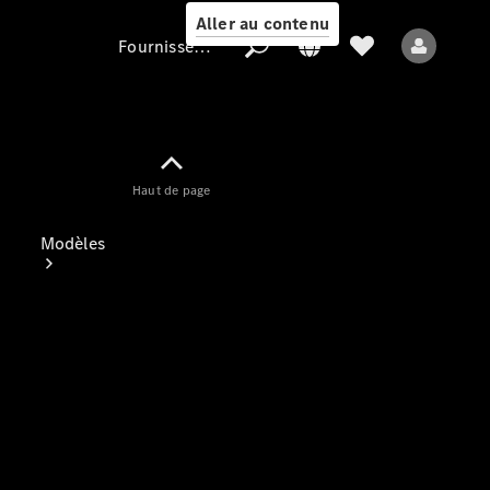
Aller au contenu
Fournisseur / Protection des données
Fournisseur /
Haut de page
Protection des
données
Modèles
Tous les modèles
Nouveaux modèles