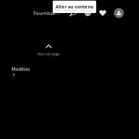
Aller au contenu
Fournisseur / Protection des données
Fournisseur /
Haut de page
Protection des
données
Modèles
Tous les modèles
Nouveaux modèles