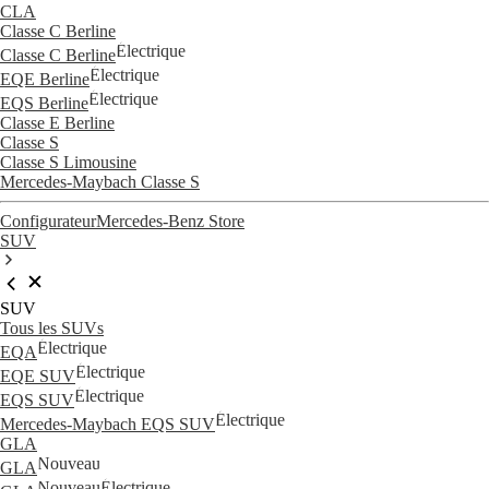
CLA
Classe C Berline
Électrique
Classe C Berline
Électrique
EQE Berline
Électrique
EQS Berline
Classe E Berline
Classe S
Classe S Limousine
Mercedes-Maybach Classe S
Configurateur
Mercedes-Benz Store
SUV
SUV
Tous les SUVs
Électrique
EQA
Électrique
EQE SUV
Électrique
EQS SUV
Électrique
Mercedes-Maybach EQS SUV
GLA
Nouveau
GLA
Nouveau
Électrique