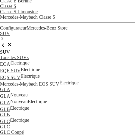
Classe E Berline
Classe S
Classe S Limousine
Mercedes-Maybach Classe S
Configurateur
Mercedes-Benz Store
SUV
SUV
Tous les SUVs
Électrique
EQA
Électrique
EQE SUV
Électrique
EQS SUV
Électrique
Mercedes-Maybach EQS SUV
GLA
Nouveau
GLA
Nouveau
Électrique
GLA
Électrique
GLB
GLB
Électrique
GLC
GLC
GLC Coupé