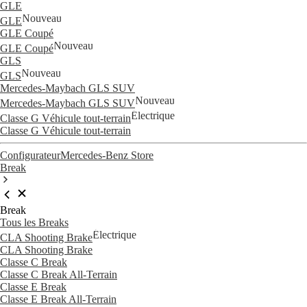
GLE
Nouveau
GLE
GLE Coupé
Nouveau
GLE Coupé
GLS
Nouveau
GLS
Mercedes-Maybach GLS SUV
Nouveau
Mercedes-Maybach GLS SUV
Électrique
Classe G Véhicule tout-terrain
Classe G Véhicule tout-terrain
Configurateur
Mercedes-Benz Store
Break
Break
Tous les Breaks
Électrique
CLA Shooting Brake
CLA Shooting Brake
Classe C Break
Classe C Break All-Terrain
Classe E Break
Classe E Break All-Terrain