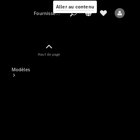
Aller au contenu
Fournisseur / Protection des données
Fournisseur /
Haut de page
Protection des
données
Modèles
Tous les modèles
Nouveaux modèles