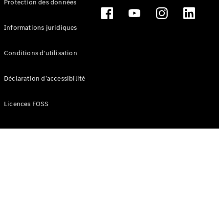
Protection des données
Break
Informations juridiques
Conditions d'utilisation
Tous les
Déclaration d’accessibilité
Breaks
CLA
Licences FOSS
Shooting
Électrique
Brake
CLA
Shooting
Brake
Classe C
Break
Classe C
Break All-
Terrain
Classe E