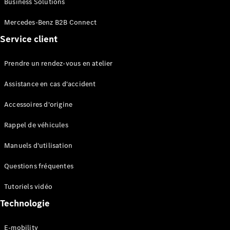
Business Solutions
EQS
Électrique
Berline
Mercedes-Benz B2B Connect
Classe E
Service client
Berline
Classe S
Classe S
Prendre un rendez-vous en atelier
Limousine
Mercedes-
Assistance en cas d'accident
Maybach
Classe S
Accessoires d'origine
Rappel de véhicules
Configurateur
Mercedes-
Manuels d'utilisation
Benz Store
SUV
Questions fréquentes
Tutoriels vidéo
Technologie
E-mobility