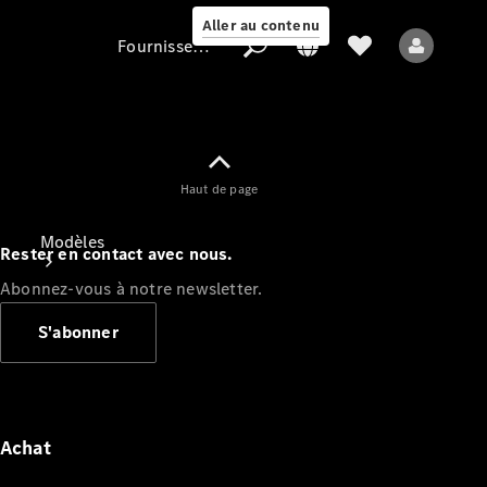
Aller au contenu
Fournisseur / Protection des données
Fournisseur /
Haut de page
Protection des
données
Modèles
Rester en contact avec nous.
Abonnez-vous à notre newsletter.
S'abonner
Tous les modèles
Nouveaux modèles
Achat