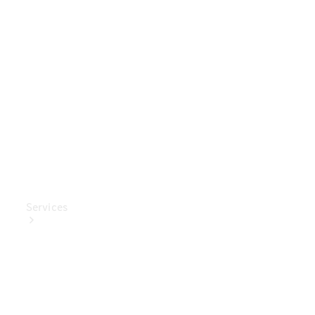
Mercedes-
Benz
Collection
Entretien
de voiture
Services