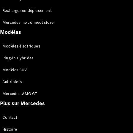
Tous les
Recharger en déplacement
SUVs
EQA
Électrique
Mercedes me connect store
EQE
Électrique
SUV
Modèles
EQS
Électrique
SUV
Modèles électriques
Mercedes-
Maybach
Électrique
Plug-in Hybrides
EQS SUV
GLA
Modèles SUV
GLA
Nouveau
GLA
Nouveau
Électrique
Cabriolets
GLB
Électrique
GLB
Mercedes-AMG GT
GLC
Électrique
Plus sur Mercedes
GLC
GLC Coupé
GLE
Contact
GLE
Nouveau
Histoire
GLE Coupé