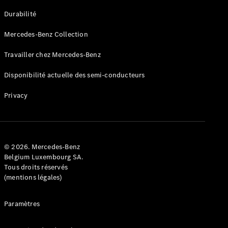
GLE
Nouveau
Durabilité
Coupé
GLS
Mercedes-Benz Collection
GLS
Nouveau
Mercedes-
Travailler chez Mercedes-Benz
Maybach
GLS SUV
Disponibilité actuelle des semi-conducteurs
Mercedes-
Maybach
Nouveau
Privacy
GLS SUV
Classe G
Véhicule
Électrique
tout-
terrain
© 2026. Mercedes-Benz
Classe G
Belgium Luxembourg SA.
Véhicule
Tous droits réservés
tout-terrain
(mentions légales)
Configurateur
Paramètres
Mercedes-
Benz Store