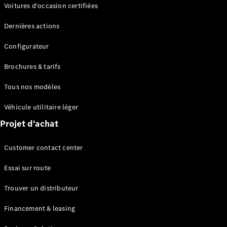
Modèles électriques
Voitures d'occasion certifiées
Modèles Plug-in Hybrid
Dernières actions
Berline
Configurateur
Brochures & tarifs
Tous nos modèles
Véhicule utilitaire léger
Tous les
Projet d'achat
Berlines
CLA
Électrique
Customer contact center
CLA
Classe C
Essai sur route
Berline
Classe
Trouver un distributeur
C
Électrique
Berline
Financement & leasing
EQE
Électrique
Berline