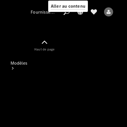
Aller au contenu
Fournisseur / Protection des données
Fournisseur /
Haut de page
Protection des
données
Modèles
Tous les modèles
Nouveaux modèles