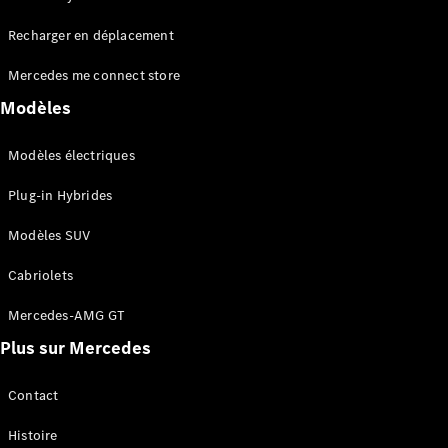
Tous les
Recharger en déplacement
SUVs
EQA
Électrique
Mercedes me connect store
EQE
Électrique
SUV
Modèles
EQS
Électrique
SUV
Modèles électriques
Mercedes-
Maybach
Électrique
Plug-in Hybrides
EQS SUV
GLA
Modèles SUV
GLA
Nouveau
GLA
Nouveau
Électrique
Cabriolets
GLB
Électrique
GLB
Mercedes-AMG GT
GLC
Électrique
Plus sur Mercedes
GLC
GLC Coupé
GLE
Contact
GLE
Nouveau
Histoire
GLE Coupé