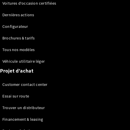
Modèles électriques
Voitures d'occasion certifiées
Modèles Plug-in Hybrid
Dernières actions
Berline
Configurateur
Brochures & tarifs
Tous nos modèles
Véhicule utilitaire léger
Tous les
Projet d'achat
Berlines
CLA
Électrique
Customer contact center
CLA
Classe C
Essai sur route
Berline
Classe
Trouver un distributeur
C
Électrique
Berline
Financement & leasing
EQE
Électrique
Berline