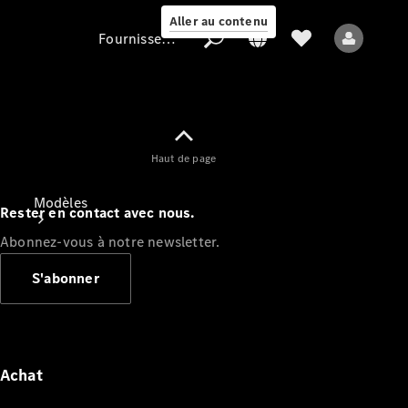
Aller au contenu
Fournisseur / Protection des données
Fournisseur /
Haut de page
Protection des
données
Modèles
Rester en contact avec nous.
Abonnez-vous à notre newsletter.
S'abonner
Tous les modèles
Nouveaux modèles
Achat