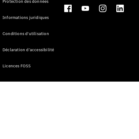
Protection des données
Break
Informations juridiques
Conditions d'utilisation
Tous les
Déclaration d’accessibilité
Breaks
CLA
Licences FOSS
Shooting
Électrique
Brake
CLA
Shooting
Brake
Classe C
Break
Classe C
Break All-
Terrain
Classe E