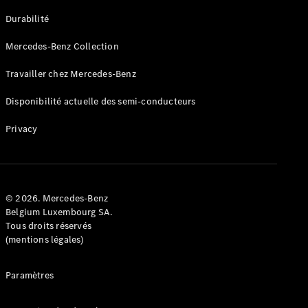
GLE
Nouveau
Durabilité
Coupé
GLS
Mercedes-Benz Collection
GLS
Nouveau
Mercedes-
Travailler chez Mercedes-Benz
Maybach
GLS SUV
Disponibilité actuelle des semi-conducteurs
Mercedes-
Maybach
Nouveau
Privacy
GLS SUV
Classe G
Véhicule
Électrique
tout-
terrain
© 2026. Mercedes-Benz
Classe G
Belgium Luxembourg SA.
Véhicule
Tous droits réservés
tout-terrain
(mentions légales)
Configurateur
Paramètres
Mercedes-
Benz Store