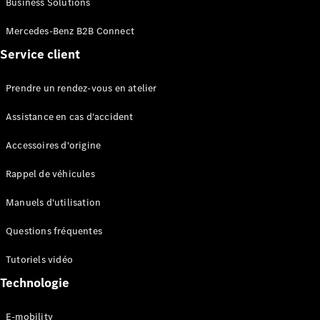
Business Solutions
EQS
Électrique
Berline
Mercedes-Benz B2B Connect
Classe E
Service client
Berline
Classe S
Classe S
Prendre un rendez-vous en atelier
Limousine
Mercedes-
Assistance en cas d'accident
Maybach
Classe S
Accessoires d'origine
Rappel de véhicules
Configurateur
Mercedes-
Manuels d'utilisation
Benz Store
SUV
Questions fréquentes
Tutoriels vidéo
Technologie
E-mobility