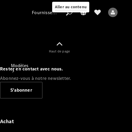
Aller au contenu
Fournisseur / Protection des données
Fournisseur /
Haut de page
Protection des
données
Modèles
Rester en contact avec nous.
Abonnez-vous à notre newsletter.
S'abonner
Tous les modèles
Nouveaux modèles
Achat