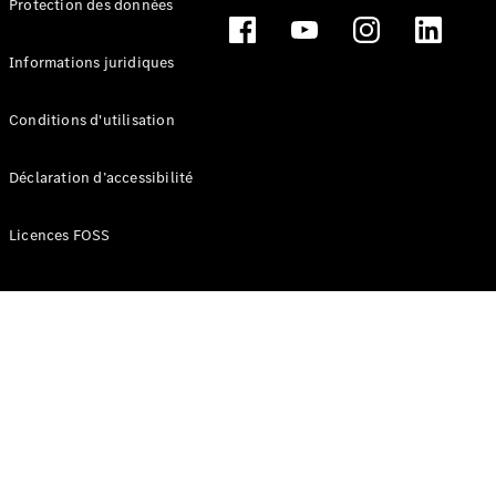
Protection des données
Break
Informations juridiques
Conditions d'utilisation
Tous les
Déclaration d’accessibilité
Breaks
CLA
Licences FOSS
Shooting
Électrique
Brake
CLA
Shooting
Brake
Classe C
Break
Classe C
Break All-
Terrain
Classe E