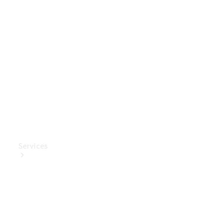
Mercedes-
Benz
Collection
Entretien
de voiture
Services