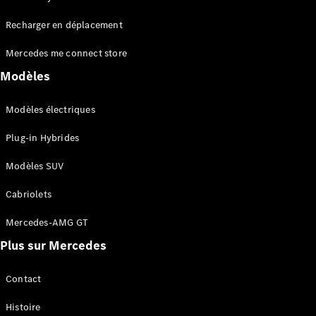
Tous les
Recharger en déplacement
SUVs
EQA
Électrique
Mercedes me connect store
EQE
Électrique
SUV
Modèles
EQS
Électrique
SUV
Modèles électriques
Mercedes-
Maybach
Électrique
Plug-in Hybrides
EQS SUV
GLA
Modèles SUV
GLA
Nouveau
GLA
Nouveau
Électrique
Cabriolets
GLB
Électrique
GLB
Mercedes-AMG GT
GLC
Électrique
Plus sur Mercedes
GLC
GLC Coupé
GLE
Contact
GLE
Nouveau
Histoire
GLE Coupé