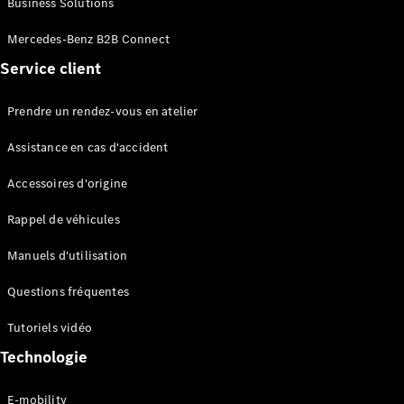
Business Solutions
EQS
Électrique
Berline
Mercedes-Benz B2B Connect
Classe E
Service client
Berline
Classe S
Classe S
Prendre un rendez-vous en atelier
Limousine
Mercedes-
Assistance en cas d'accident
Maybach
Classe S
Accessoires d'origine
Rappel de véhicules
Configurateur
Mercedes-
Manuels d'utilisation
Benz Store
SUV
Questions fréquentes
Tutoriels vidéo
Technologie
E-mobility