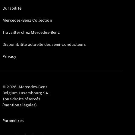
GLE
Nouveau
Durabilité
Coupé
GLS
Mercedes-Benz Collection
GLS
Nouveau
Mercedes-
Travailler chez Mercedes-Benz
Maybach
GLS SUV
Disponibilité actuelle des semi-conducteurs
Mercedes-
Maybach
Nouveau
Privacy
GLS SUV
Classe G
Véhicule
Électrique
tout-
terrain
© 2026. Mercedes-Benz
Classe G
Belgium Luxembourg SA.
Véhicule
Tous droits réservés
tout-terrain
(mentions légales)
Configurateur
Paramètres
Mercedes-
Benz Store