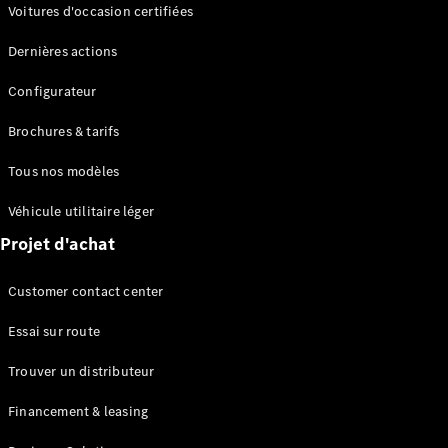
Modèles électriques
Voitures d'occasion certifiées
Modèles Plug-in Hybrid
Dernières actions
Berline
Configurateur
Brochures & tarifs
Tous nos modèles
Véhicule utilitaire léger
Tous les
Projet d'achat
Berlines
CLA
Électrique
Customer contact center
CLA
Classe C
Essai sur route
Berline
Classe
Trouver un distributeur
C
Électrique
Berline
Financement & leasing
EQE
Électrique
Berline