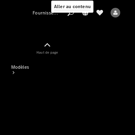
Aller au contenu
Fournisseur / Protection des données
Fournisseur /
Haut de page
Protection des
données
Modèles
Tous les modèles
Nouveaux modèles