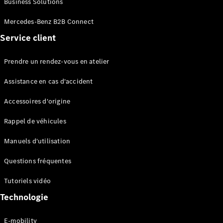
Business Solutions
EQS
Électrique
Berline
Mercedes-Benz B2B Connect
Classe E
Service client
Berline
Classe S
Classe S
Prendre un rendez-vous en atelier
Limousine
Mercedes-
Assistance en cas d'accident
Maybach
Classe S
Accessoires d'origine
Rappel de véhicules
Configurateur
Mercedes-
Manuels d'utilisation
Benz Store
SUV
Questions fréquentes
Tutoriels vidéo
Technologie
E-mobility