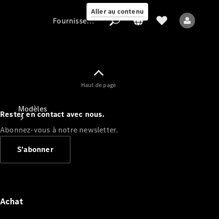
Aller au contenu
Fournisseur / Protection des données
Fournisseur /
Haut de page
Protection des
données
Modèles
Rester en contact avec nous.
Abonnez-vous à notre newsletter.
S'abonner
Tous les modèles
Nouveaux modèles
Achat