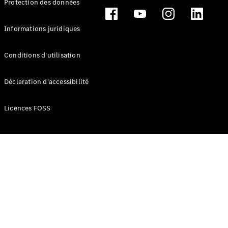
Protection des données
Break
Informations juridiques
Conditions d'utilisation
Tous les
Déclaration d’accessibilité
Breaks
CLA
Licences FOSS
Shooting
Électrique
Brake
CLA
Shooting
Brake
Classe C
Break
Classe C
Break All-
Terrain
Classe E