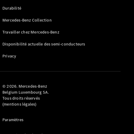
GLE
Nouveau
Durabilité
Coupé
GLS
Mercedes-Benz Collection
GLS
Nouveau
Mercedes-
Travailler chez Mercedes-Benz
Maybach
GLS SUV
Disponibilité actuelle des semi-conducteurs
Mercedes-
Maybach
Nouveau
Privacy
GLS SUV
Classe G
Véhicule
Électrique
tout-
terrain
© 2026. Mercedes-Benz
Classe G
Belgium Luxembourg SA.
Véhicule
Tous droits réservés
tout-terrain
(mentions légales)
Configurateur
Paramètres
Mercedes-
Benz Store