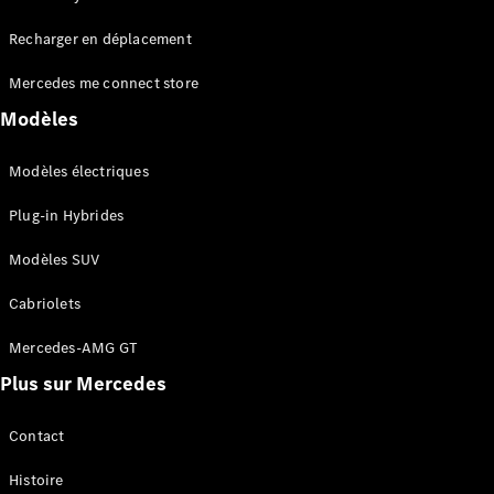
Tous les
Recharger en déplacement
SUVs
EQA
Électrique
Mercedes me connect store
EQE
Électrique
SUV
Modèles
EQS
Électrique
SUV
Modèles électriques
Mercedes-
Maybach
Électrique
Plug-in Hybrides
EQS SUV
GLA
Modèles SUV
GLA
Nouveau
GLA
Nouveau
Électrique
Cabriolets
GLB
Électrique
GLB
Mercedes-AMG GT
GLC
Électrique
Plus sur Mercedes
GLC
GLC Coupé
GLE
Contact
GLE
Nouveau
Histoire
GLE Coupé