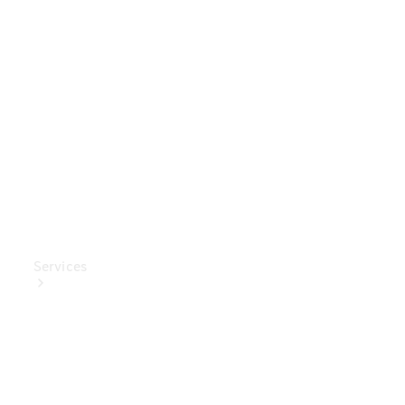
Mercedes-
Benz
Collection
Entretien
de voiture
Services