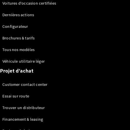
Modèles électriques
Voitures d'occasion certifiées
Modèles Plug-in Hybrid
Dernières actions
Berline
Configurateur
Brochures & tarifs
Tous nos modèles
Véhicule utilitaire léger
Tous les
Projet d'achat
Berlines
CLA
Électrique
Customer contact center
CLA
Classe C
Essai sur route
Berline
Classe
Trouver un distributeur
C
Nouveau
Électrique
Berline
Financement & leasing
EQE
Électrique
Berline