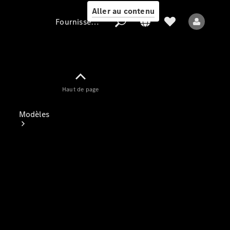
Aller au contenu
Fournisseur / Protection des données
Fournisseur /
Haut de page
Protection des
données
Modèles
Tous les modèles
Nouveaux modèles