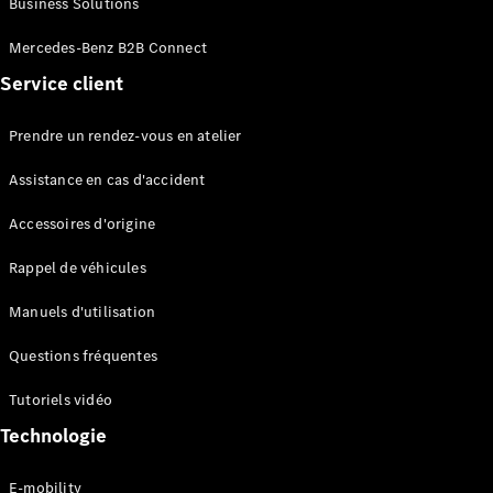
Business Solutions
EQS
Électrique
Berline
Mercedes-Benz B2B Connect
Classe E
Service client
Berline
Classe S
Classe S
Prendre un rendez-vous en atelier
Limousine
Mercedes-
Assistance en cas d'accident
Maybach
Classe S
Accessoires d'origine
Rappel de véhicules
Configurateur
Mercedes-
Manuels d'utilisation
Benz Store
SUV
Questions fréquentes
Tutoriels vidéo
Technologie
E-mobility