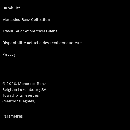
GLE
Nouveau
Durabilité
Coupé
GLS
Mercedes-Benz Collection
GLS
Nouveau
Mercedes-
Travailler chez Mercedes-Benz
Maybach
GLS SUV
Disponibilité actuelle des semi-conducteurs
Mercedes-
Maybach
Nouveau
Privacy
GLS SUV
Classe G
Véhicule
Électrique
tout-
terrain
© 2026. Mercedes-Benz
Classe G
Belgium Luxembourg SA.
Véhicule
Tous droits réservés
tout-terrain
(mentions légales)
Configurateur
Paramètres
Mercedes-
Benz Store