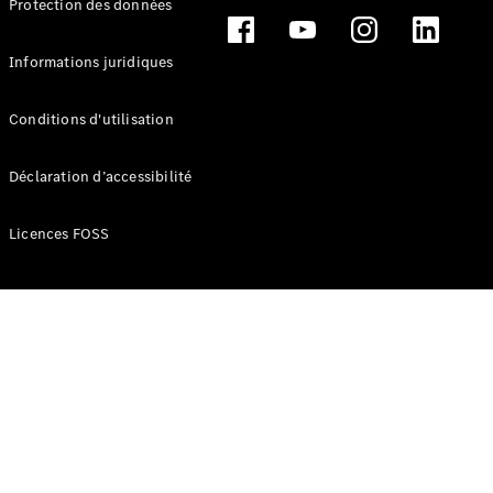
Protection des données
Break
Informations juridiques
Conditions d'utilisation
Tous les
Déclaration d’accessibilité
Breaks
CLA
Licences FOSS
Shooting
Électrique
Brake
CLA
Shooting
Brake
Classe C
Break
Classe C
Break All-
Terrain
Classe E