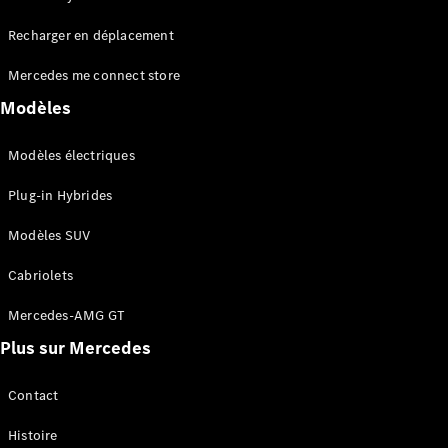
Tous les
Recharger en déplacement
SUVs
EQA
Électrique
Mercedes me connect store
EQE
Électrique
SUV
Modèles
EQS
Électrique
SUV
Modèles électriques
Mercedes-
Maybach
Électrique
Plug-in Hybrides
EQS SUV
GLA
Modèles SUV
GLA
Nouveau
GLA
Nouveau
Électrique
Cabriolets
GLB
Électrique
GLB
Mercedes-AMG GT
GLC
Électrique
Plus sur Mercedes
GLC
GLC Coupé
GLE
Contact
GLE
Nouveau
Histoire
GLE Coupé