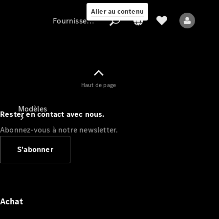
Aller au contenu
Fournisseur / Protection des données
Fournisseur /
Haut de page
Protection des
données
Modèles
Rester en contact avec nous.
Abonnez-vous à notre newsletter.
S'abonner
Tous les modèles
Nouveaux modèles
Achat