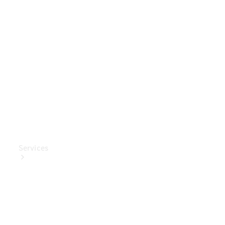
Mercedes-
Benz
Collection
Entretien
de voiture
Services