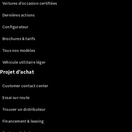
Modèles électriques
Voitures d'occasion certifiées
Modèles Plug-in Hybrid
Dernières actions
Berline
Configurateur
Brochures & tarifs
Tous nos modèles
Véhicule utilitaire léger
Tous les
Projet d'achat
Berlines
CLA
Électrique
Customer contact center
CLA
Classe C
Essai sur route
Berline
Classe
Trouver un distributeur
C
Électrique
Berline
Financement & leasing
EQE
Électrique
Berline