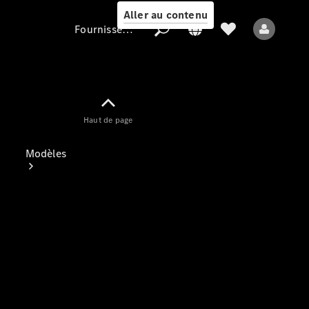
Aller au contenu
Fournisseur / Protection des données
Fournisseur /
Haut de page
Protection des
données
Modèles
Tous les modèles
Nouveaux modèles