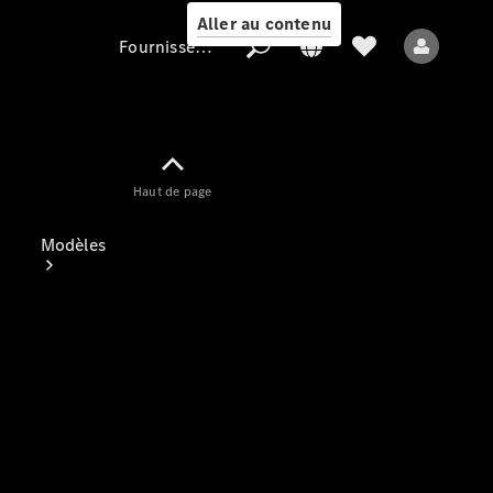
Aller au contenu
Fournisseur / Protection des données
Fournisseur /
Haut de page
Protection des
données
Modèles
Tous les modèles
Nouveaux modèles