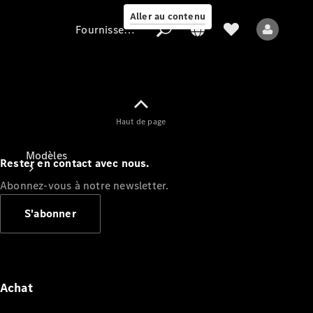
Aller au contenu
Fournisseur / Protection des données
Fournisseur /
Haut de page
Protection des
données
Modèles
Rester en contact avec nous.
Abonnez-vous à notre newsletter.
S'abonner
Tous les modèles
Nouveaux modèles
Achat