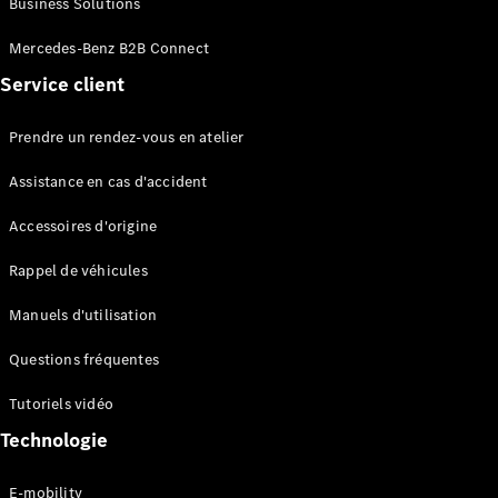
Business Solutions
EQS
Électrique
Berline
Mercedes-Benz B2B Connect
Classe E
Service client
Berline
Classe S
Classe S
Prendre un rendez-vous en atelier
Limousine
Mercedes-
Assistance en cas d'accident
Maybach
Classe S
Accessoires d'origine
Rappel de véhicules
Configurateur
Mercedes-
Manuels d'utilisation
Benz Store
SUV
Questions fréquentes
Tutoriels vidéo
Technologie
E-mobility