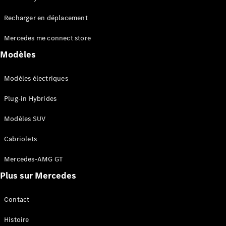
Tous les
Recharger en déplacement
SUVs
EQA
Électrique
Mercedes me connect store
EQE
Électrique
SUV
Modèles
EQS
Électrique
SUV
Modèles électriques
Mercedes-
Maybach
Électrique
Plug-in Hybrides
EQS SUV
GLA
Modèles SUV
GLA
Nouveau
GLA
Nouveau
Électrique
Cabriolets
GLB
Électrique
GLB
Mercedes-AMG GT
GLC
Électrique
Plus sur Mercedes
GLC
GLC Coupé
GLE
Contact
GLE
Nouveau
Histoire
GLE Coupé