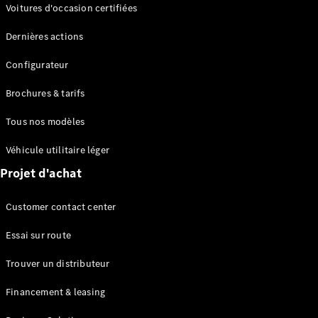
Modèles électriques
Voitures d'occasion certifiées
Modèles Plug-in Hybrid
Dernières actions
Berline
Configurateur
Brochures & tarifs
Tous nos modèles
Véhicule utilitaire léger
Tous les
Projet d'achat
Berlines
CLA
Électrique
Customer contact center
CLA
Classe C
Essai sur route
Berline
Classe
Trouver un distributeur
C
Électrique
Berline
Financement & leasing
EQE
Électrique
Berline