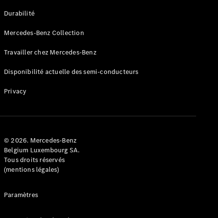
GLE
Nouveau
Durabilité
Coupé
GLS
Mercedes-Benz Collection
GLS
Nouveau
Mercedes-
Travailler chez Mercedes-Benz
Maybach
GLS SUV
Disponibilité actuelle des semi-conducteurs
Mercedes-
Maybach
Nouveau
Privacy
GLS SUV
Classe G
Véhicule
Électrique
tout-
terrain
© 2026. Mercedes-Benz
Classe G
Belgium Luxembourg SA.
Véhicule
Tous droits réservés
tout-terrain
(mentions légales)
Configurateur
Paramètres
Mercedes-
Benz Store