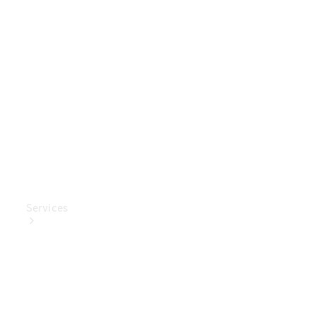
Mercedes-
Benz
Collection
Entretien
de voiture
Services