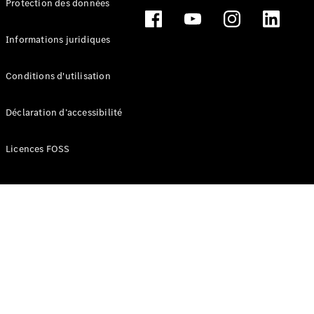
Protection des données
Break
Informations juridiques
Conditions d'utilisation
Tous les
Déclaration d’accessibilité
Breaks
CLA
Licences FOSS
Shooting
Électrique
Brake
CLA
Shooting
Brake
Classe C
Break
Classe C
Break All-
Terrain
Classe E