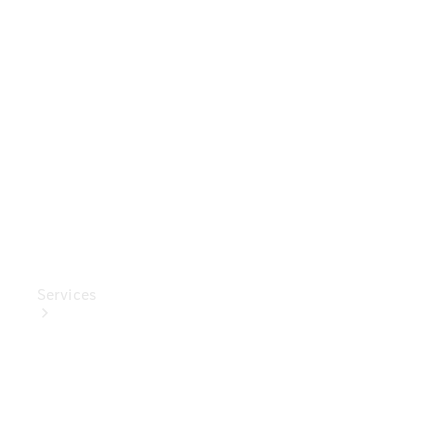
Mercedes-
Benz
Collection
Entretien
de voiture
Services