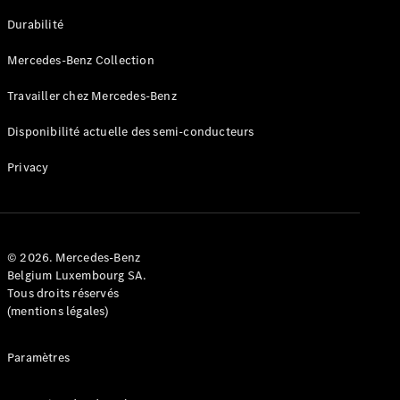
GLE
Nouveau
Durabilité
Coupé
GLS
Mercedes-Benz Collection
GLS
Nouveau
Mercedes-
Travailler chez Mercedes-Benz
Maybach
GLS SUV
Disponibilité actuelle des semi-conducteurs
Mercedes-
Maybach
Nouveau
Privacy
GLS SUV
Classe G
Véhicule
Électrique
tout-
terrain
© 2026. Mercedes-Benz
Classe G
Belgium Luxembourg SA.
Véhicule
Tous droits réservés
tout-terrain
(mentions légales)
Configurateur
Paramètres
Mercedes-
Benz Store