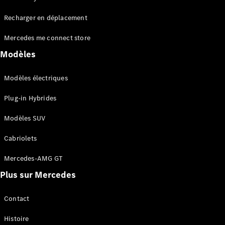
Tous les
Recharger en déplacement
SUVs
EQA
Électrique
Mercedes me connect store
EQE
Électrique
SUV
Modèles
EQS
Électrique
SUV
Modèles électriques
Mercedes-
Maybach
Électrique
Plug-in Hybrides
EQS SUV
GLA
Modèles SUV
GLA
Nouveau
GLA
Nouveau
Électrique
Cabriolets
GLB
Électrique
GLB
Mercedes-AMG GT
GLC
Électrique
Plus sur Mercedes
GLC
GLC Coupé
GLE
Contact
GLE
Nouveau
Histoire
GLE Coupé