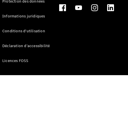
Protection des données
Break
Informations juridiques
Conditions d'utilisation
Tous les
Déclaration d’accessibilité
Breaks
CLA
Licences FOSS
Shooting
Électrique
Brake
CLA
Shooting
Brake
Classe C
Break
Classe C
Break All-
Terrain
Classe E