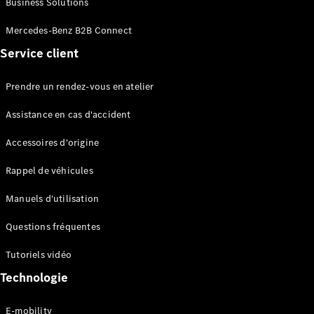
Business Solutions
EQS
Électrique
Berline
Mercedes-Benz B2B Connect
Classe E
Service client
Berline
Classe S
Classe S
Prendre un rendez-vous en atelier
Limousine
Mercedes-
Assistance en cas d'accident
Maybach
Classe S
Accessoires d'origine
Rappel de véhicules
Configurateur
Mercedes-
Manuels d'utilisation
Benz Store
SUV
Questions fréquentes
Tutoriels vidéo
Technologie
E-mobility