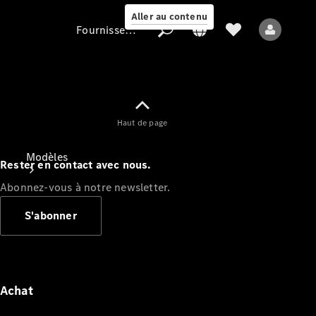
Aller au contenu
Fournisseur / Protection des données
Fournisseur /
Haut de page
Protection des
données
Modèles
Rester en contact avec nous.
Abonnez-vous à notre newsletter.
S'abonner
Tous les modèles
Nouveaux modèles
Achat