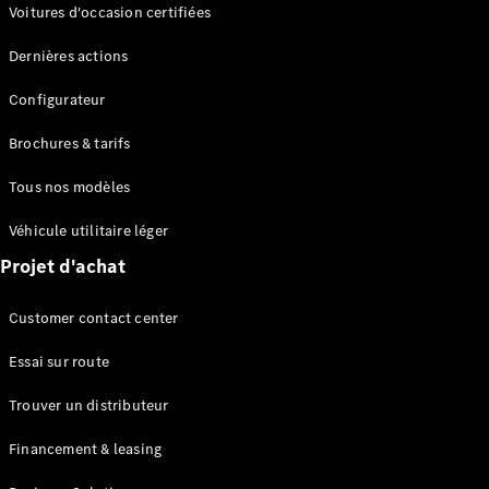
Modèles électriques
Voitures d'occasion certifiées
Modèles Plug-in Hybrid
Dernières actions
Berline
Configurateur
Brochures & tarifs
Tous nos modèles
Véhicule utilitaire léger
Tous les
Projet d'achat
Berlines
CLA
Électrique
Customer contact center
CLA
Classe C
Essai sur route
Berline
Classe
Trouver un distributeur
C
Électrique
Berline
Financement & leasing
EQE
Électrique
Berline