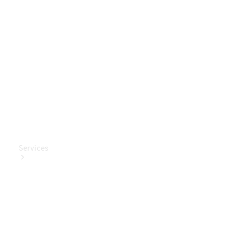
Mercedes-
Benz
Collection
Entretien
de voiture
Services