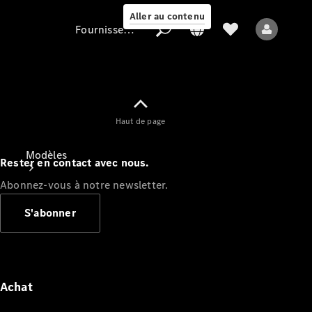
Aller au contenu
Fournisseur / Protection des données
Fournisseur /
Haut de page
Protection des
données
Modèles
Rester en contact avec nous.
Abonnez-vous à notre newsletter.
S'abonner
Tous les modèles
Nouveaux modèles
Achat