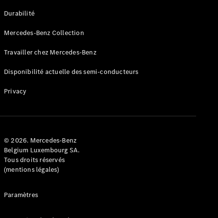
GLE
Nouveau
Durabilité
Coupé
GLS
Mercedes-Benz Collection
GLS
Nouveau
Mercedes-
Travailler chez Mercedes-Benz
Maybach
GLS SUV
Disponibilité actuelle des semi-conducteurs
Mercedes-
Maybach
Nouveau
Privacy
GLS SUV
Classe G
Véhicule
Électrique
tout-
terrain
© 2026. Mercedes-Benz
Classe G
Belgium Luxembourg SA.
Véhicule
Tous droits réservés
tout-terrain
(mentions légales)
Configurateur
Paramètres
Mercedes-
Benz Store