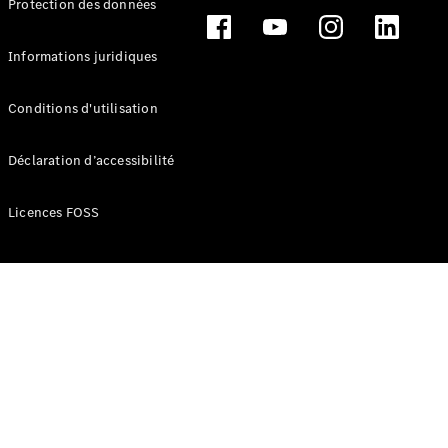
Protection des données
Break
Informations juridiques
Conditions d'utilisation
Tous les
Déclaration d’accessibilité
Breaks
CLA
Licences FOSS
Shooting
Électrique
Brake
CLA
Shooting
Brake
Classe C
Break
Classe C
Break All-
Terrain
Classe E