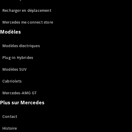
Tous les
Recharger en déplacement
SUVs
EQA
Électrique
Mercedes me connect store
EQE
Électrique
SUV
Modèles
EQS
Électrique
SUV
Modèles électriques
Mercedes-
Maybach
Électrique
Plug-in Hybrides
EQS SUV
GLA
Modèles SUV
GLA
Nouveau
GLA
Nouveau
Électrique
Cabriolets
GLB
Électrique
GLB
Mercedes-AMG GT
GLC
Électrique
Plus sur Mercedes
GLC
GLC Coupé
GLE
Contact
GLE
Nouveau
Histoire
GLE Coupé