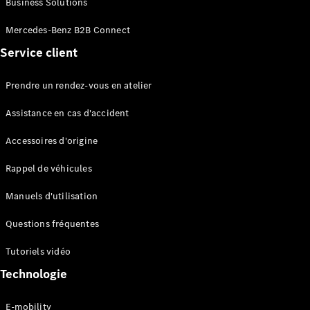
Business Solutions
EQS
Électrique
Berline
Mercedes-Benz B2B Connect
Classe E
Service client
Berline
Classe S
Classe S
Prendre un rendez-vous en atelier
Limousine
Mercedes-
Assistance en cas d'accident
Maybach
Classe S
Accessoires d'origine
Rappel de véhicules
Configurateur
Mercedes-
Manuels d'utilisation
Benz Store
SUV
Questions fréquentes
Tutoriels vidéo
Technologie
E-mobility