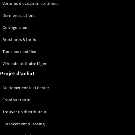
Modèles électriques
Voitures d'occasion certifiées
Modèles Plug-in Hybrid
Dernières actions
Berline
Configurateur
Brochures & tarifs
Tous nos modèles
Véhicule utilitaire léger
Tous les
Projet d'achat
Berlines
CLA
Électrique
Customer contact center
CLA
Classe C
Essai sur route
Berline
Classe
Trouver un distributeur
C
Électrique
Berline
Financement & leasing
EQE
Électrique
Berline