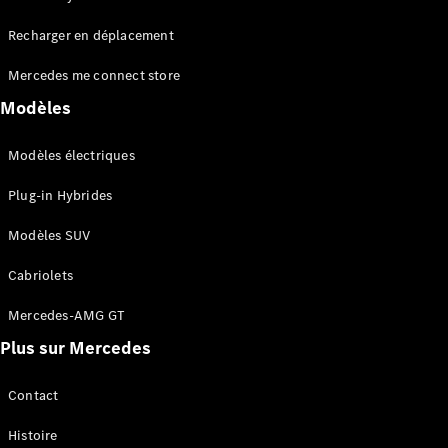
Tous les
Recharger en déplacement
SUVs
EQA
Électrique
Mercedes me connect store
EQE
Électrique
SUV
Modèles
EQS
Électrique
SUV
Modèles électriques
Mercedes-
Maybach
Électrique
Plug-in Hybrides
EQS SUV
GLA
Modèles SUV
GLA
Nouveau
GLA
Nouveau
Électrique
Cabriolets
GLB
Électrique
GLB
Mercedes-AMG GT
GLC
Électrique
Plus sur Mercedes
GLC
GLC Coupé
GLE
Contact
GLE
Nouveau
Histoire
GLE Coupé