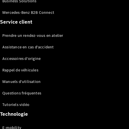
Business Solutions
EQS
Électrique
Berline
Mercedes-Benz B2B Connect
Classe E
Service client
Berline
Classe S
Classe S
Prendre un rendez-vous en atelier
Limousine
Mercedes-
Assistance en cas d'accident
Maybach
Classe S
Accessoires d'origine
Rappel de véhicules
Configurateur
Mercedes-
Manuels d'utilisation
Benz Store
SUV
Questions fréquentes
Tutoriels vidéo
Technologie
E-mobility