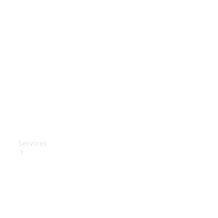
Mercedes-
Benz
Collection
Entretien
de voiture
Services