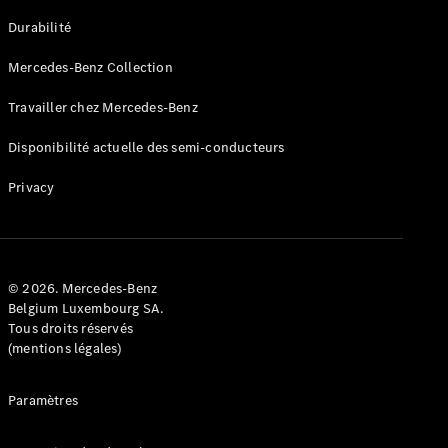
GLE
Nouveau
Durabilité
Coupé
GLS
Mercedes-Benz Collection
GLS
Nouveau
Mercedes-
Travailler chez Mercedes-Benz
Maybach
GLS SUV
Disponibilité actuelle des semi-conducteurs
Mercedes-
Maybach
Nouveau
Privacy
GLS SUV
Classe G
Véhicule
Électrique
tout-
terrain
© 2026. Mercedes-Benz
Classe G
Belgium Luxembourg SA.
Véhicule
Tous droits réservés
tout-terrain
(mentions légales)
Configurateur
Paramètres
Mercedes-
Benz Store