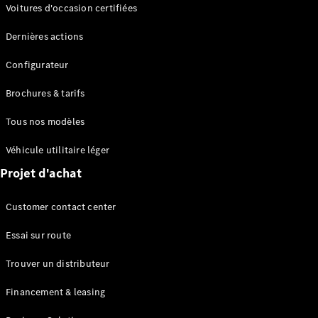
Modèles électriques
Voitures d'occasion certifiées
Modèles Plug-in Hybrid
Dernières actions
Berline
Configurateur
Brochures & tarifs
Tous nos modèles
Véhicule utilitaire léger
Tous les
Projet d'achat
Berlines
CLA
Électrique
Customer contact center
CLA
Classe C
Essai sur route
Berline
Classe
Trouver un distributeur
C
Électrique
Berline
Financement & leasing
EQE
Électrique
Berline