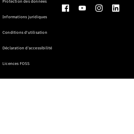
Protection des données
Break
Informations juridiques
Conditions d'utilisation
Tous les
Déclaration d’accessibilité
Breaks
CLA
Licences FOSS
Shooting
Électrique
Brake
CLA
Shooting
Brake
Classe C
Break
Classe C
Break All-
Terrain
Classe E