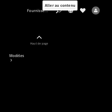
Aller au contenu
Fournisseur / Protection des données
Fournisseur /
Haut de page
Protection des
données
Modèles
Tous les modèles
Nouveaux modèles