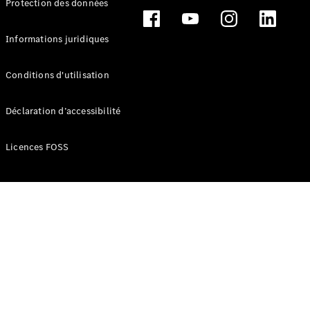
Protection des données
Break
Informations juridiques
Conditions d'utilisation
Tous les
Déclaration d’accessibilité
Breaks
CLA
Licences FOSS
Shooting
Électrique
Brake
CLA
Shooting
Brake
Classe C
Break
Classe C
Break All-
Terrain
Classe E