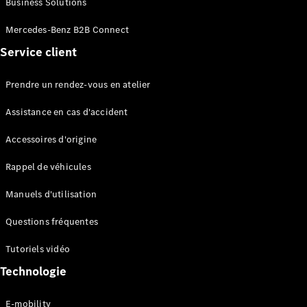
Business Solutions
EQS
Électrique
Berline
Mercedes-Benz B2B Connect
Classe E
Service client
Berline
Classe S
Classe S
Prendre un rendez-vous en atelier
Limousine
Mercedes-
Assistance en cas d'accident
Maybach
Classe S
Accessoires d'origine
Rappel de véhicules
Configurateur
Mercedes-
Manuels d'utilisation
Benz Store
SUV
Questions fréquentes
Tutoriels vidéo
Technologie
E-mobility