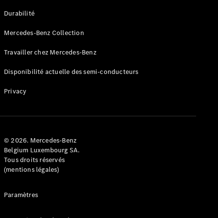
GLE
Nouveau
Durabilité
Coupé
GLS
Mercedes-Benz Collection
GLS
Nouveau
Mercedes-
Travailler chez Mercedes-Benz
Maybach
GLS SUV
Disponibilité actuelle des semi-conducteurs
Mercedes-
Maybach
Nouveau
Privacy
GLS SUV
Classe G
Véhicule
Électrique
tout-
terrain
© 2026. Mercedes-Benz
Classe G
Belgium Luxembourg SA.
Véhicule
Tous droits réservés
tout-terrain
(mentions légales)
Configurateur
Paramètres
Mercedes-
Benz Store