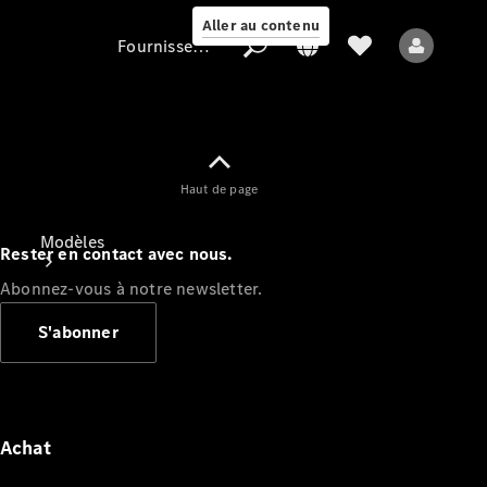
Aller au contenu
Fournisseur / Protection des données
Fournisseur /
Haut de page
Protection des
données
Modèles
Rester en contact avec nous.
Abonnez-vous à notre newsletter.
S'abonner
Tous les modèles
Nouveaux modèles
Achat