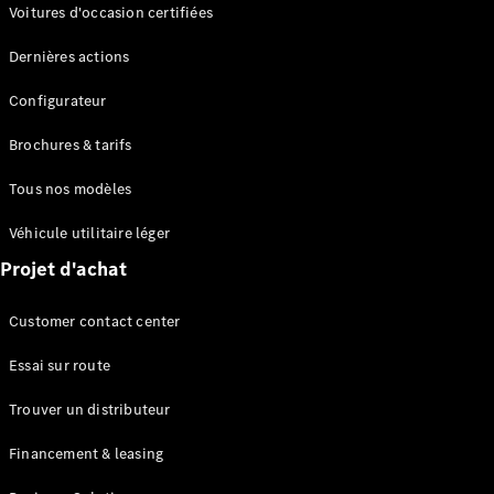
Modèles électriques
Voitures d'occasion certifiées
Modèles Plug-in Hybrid
Dernières actions
Berline
Configurateur
Brochures & tarifs
Tous nos modèles
Véhicule utilitaire léger
Tous les
Projet d'achat
Berlines
CLA
Électrique
Customer contact center
CLA
Classe C
Essai sur route
Berline
Classe
Trouver un distributeur
C
Électrique
Berline
Financement & leasing
EQE
Électrique
Berline