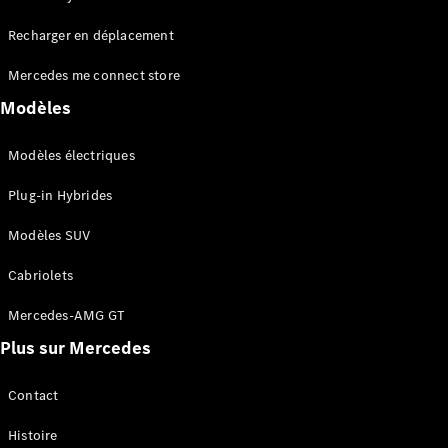
Tous les
Recharger en déplacement
SUVs
EQA
Électrique
Mercedes me connect store
EQE
Électrique
SUV
Modèles
EQS
Électrique
SUV
Modèles électriques
Mercedes-
Maybach
Électrique
Plug-in Hybrides
EQS SUV
GLA
Modèles SUV
GLA
Nouveau
GLA
Nouveau
Électrique
Cabriolets
GLB
Électrique
GLB
Mercedes-AMG GT
GLC
Électrique
Plus sur Mercedes
GLC
GLC Coupé
GLE
Contact
GLE
Nouveau
Histoire
GLE Coupé