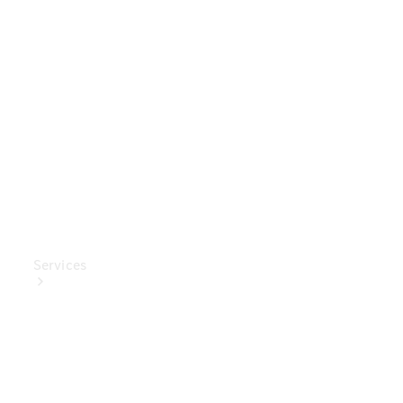
Mercedes-
Benz
Collection
Entretien
de voiture
Services