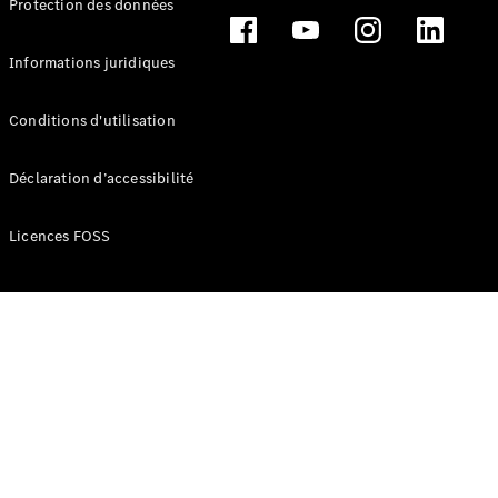
Protection des données
Break
Informations juridiques
Conditions d'utilisation
Tous les
Déclaration d’accessibilité
Breaks
CLA
Licences FOSS
Shooting
Électrique
Brake
CLA
Shooting
Brake
Classe C
Break
Classe C
Break All-
Terrain
Classe E