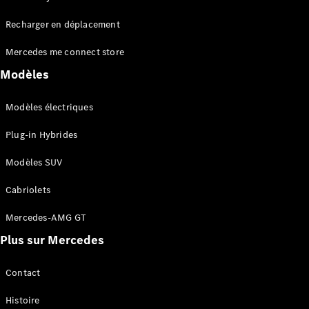
Tous les
Recharger en déplacement
SUVs
EQA
Électrique
Mercedes me connect store
EQE
Électrique
SUV
Modèles
EQS
Électrique
SUV
Modèles électriques
Mercedes-
Maybach
Électrique
Plug-in Hybrides
EQS SUV
GLA
Modèles SUV
GLA
Nouveau
GLA
Nouveau
Électrique
Cabriolets
GLB
Électrique
GLB
Mercedes-AMG GT
GLC
Électrique
Plus sur Mercedes
GLC
GLC Coupé
GLE
Contact
GLE
Nouveau
Histoire
GLE Coupé