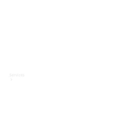
Mercedes-
Benz
Collection
Entretien
de voiture
Services