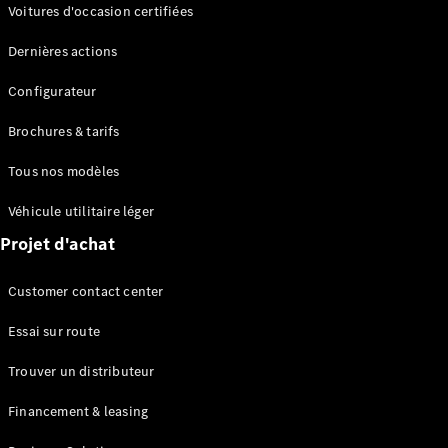
Modèles électriques
Voitures d'occasion certifiées
Modèles Plug-in Hybrid
Dernières actions
Berline
Configurateur
Brochures & tarifs
Tous nos modèles
Véhicule utilitaire léger
Tous les
Projet d'achat
Berlines
CLA
Électrique
Customer contact center
CLA
Classe C
Essai sur route
Berline
Classe
Trouver un distributeur
C
Électrique
Berline
Financement & leasing
EQE
Électrique
Berline