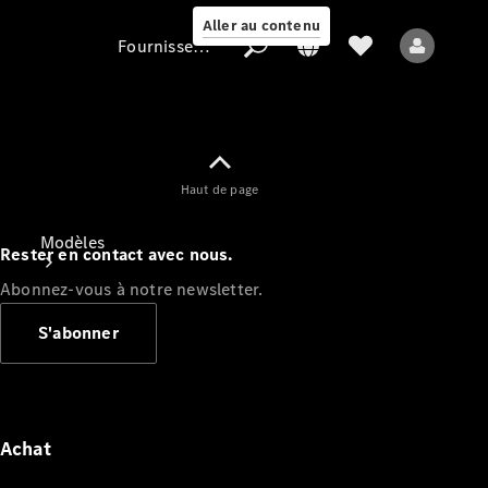
Aller au contenu
Fournisseur / Protection des données
Fournisseur /
Haut de page
Protection des
données
Modèles
Rester en contact avec nous.
Abonnez-vous à notre newsletter.
S'abonner
Tous les modèles
Nouveaux modèles
Achat