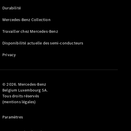
GLE
Nouveau
Durabilité
Coupé
GLS
Mercedes-Benz Collection
GLS
Nouveau
Mercedes-
Travailler chez Mercedes-Benz
Maybach
GLS SUV
Disponibilité actuelle des semi-conducteurs
Mercedes-
Maybach
Nouveau
Privacy
GLS SUV
Classe G
Véhicule
Électrique
tout-
terrain
© 2026. Mercedes-Benz
Classe G
Belgium Luxembourg SA.
Véhicule
Tous droits réservés
tout-terrain
(mentions légales)
Configurateur
Paramètres
Mercedes-
Benz Store