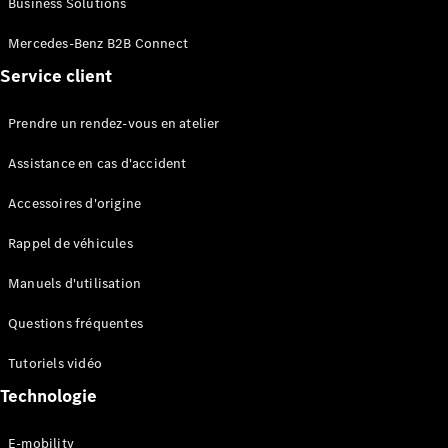
Business Solutions
EQS
Électrique
Berline
Mercedes-Benz B2B Connect
Classe E
Service client
Berline
Classe S
Classe S
Prendre un rendez-vous en atelier
Limousine
Mercedes-
Assistance en cas d'accident
Maybach
Classe S
Accessoires d'origine
Rappel de véhicules
Configurateur
Mercedes-
Manuels d'utilisation
Benz Store
SUV
Questions fréquentes
Tutoriels vidéo
Technologie
E-mobility