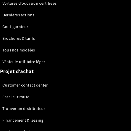
Modèles électriques
Voitures d'occasion certifiées
Modèles Plug-in Hybrid
Dernières actions
Berline
Configurateur
Brochures & tarifs
Tous nos modèles
Véhicule utilitaire léger
Tous les
Projet d'achat
Berlines
CLA
Électrique
Customer contact center
CLA
Classe C
Essai sur route
Berline
Classe
Trouver un distributeur
C
Électrique
Berline
Financement & leasing
EQE
Électrique
Berline