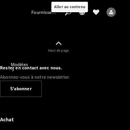
Aller au contenu
Fournisseur / Protection des données
Fournisseur /
Haut de page
Protection des
données
Modèles
Rester en contact avec nous.
Abonnez-vous à notre newsletter.
S'abonner
Tous les modèles
Nouveaux modèles
Achat