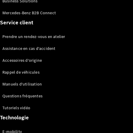
Business Solutions
EQS
Électrique
Berline
Mercedes-Benz B2B Connect
Classe E
Service client
Berline
Classe S
Classe S
Prendre un rendez-vous en atelier
Limousine
Mercedes-
Assistance en cas d'accident
Maybach
Classe S
Accessoires d'origine
Rappel de véhicules
Configurateur
Mercedes-
Manuels d'utilisation
Benz Store
SUV
Questions fréquentes
Tutoriels vidéo
Technologie
E-mobility