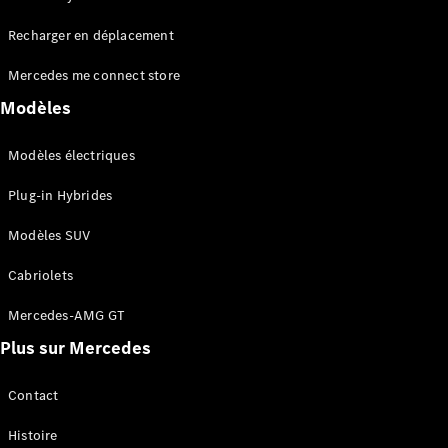
Tous les
Recharger en déplacement
SUVs
EQA
Électrique
Mercedes me connect store
EQE
Électrique
SUV
Modèles
EQS
Électrique
SUV
Modèles électriques
Mercedes-
Maybach
Électrique
Plug-in Hybrides
EQS SUV
GLA
Modèles SUV
GLA
Nouveau
GLA
Nouveau
Électrique
Cabriolets
GLB
Électrique
GLB
Mercedes-AMG GT
GLC
Électrique
Plus sur Mercedes
GLC
GLC Coupé
GLE
Contact
GLE
Nouveau
Histoire
GLE Coupé