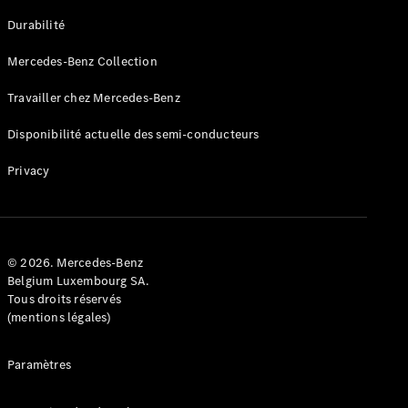
GLE
Nouveau
Durabilité
Coupé
GLS
Mercedes-Benz Collection
GLS
Nouveau
Mercedes-
Travailler chez Mercedes-Benz
Maybach
GLS SUV
Disponibilité actuelle des semi-conducteurs
Mercedes-
Maybach
Nouveau
Privacy
GLS SUV
Classe G
Véhicule
Électrique
tout-
terrain
© 2026. Mercedes-Benz
Classe G
Belgium Luxembourg SA.
Véhicule
Tous droits réservés
tout-terrain
(mentions légales)
Configurateur
Paramètres
Mercedes-
Benz Store