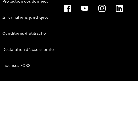
Protection des données
Break
Informations juridiques
Conditions d'utilisation
Tous les
Déclaration d’accessibilité
Breaks
CLA
Licences FOSS
Shooting
Électrique
Brake
CLA
Shooting
Brake
Classe C
Break
Classe C
Break All-
Terrain
Classe E