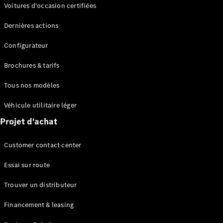
Modèles électriques
Voitures d'occasion certifiées
Modèles Plug-in Hybrid
Dernières actions
Berline
Configurateur
Brochures & tarifs
Tous nos modèles
Véhicule utilitaire léger
Tous les
Projet d'achat
Berlines
CLA
Électrique
Customer contact center
CLA
Classe C
Essai sur route
Berline
Classe
Trouver un distributeur
C
Nouveau
Électrique
Berline
Financement & leasing
EQE
Électrique
Berline