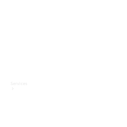
Mercedes-
Benz
Collection
Entretien
de voiture
Services