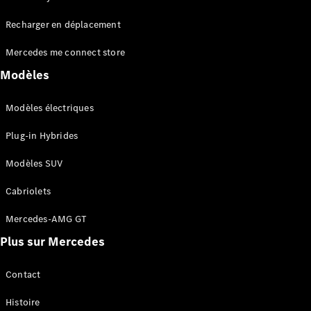
Tous les
Recharger en déplacement
SUVs
EQA
Électrique
Mercedes me connect store
EQE
Électrique
SUV
Modèles
EQS
Électrique
SUV
Modèles électriques
Mercedes-
Maybach
Électrique
Plug-in Hybrides
EQS SUV
GLA
Modèles SUV
GLA
Nouveau
GLA
Nouveau
Électrique
Cabriolets
GLB
Électrique
GLB
Mercedes-AMG GT
GLC
Électrique
Plus sur Mercedes
GLC
GLC Coupé
GLE
Contact
GLE
Nouveau
Histoire
GLE Coupé