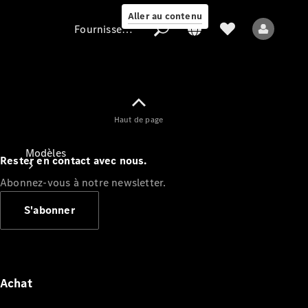
Aller au contenu
Fournisseur / Protection des données
Fournisseur /
Haut de page
Protection des
données
Modèles
Rester en contact avec nous.
Abonnez-vous à notre newsletter.
S'abonner
Tous les modèles
Nouveaux modèles
Achat