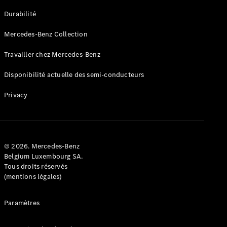
GLE
Nouveau
Durabilité
Coupé
GLS
Mercedes-Benz Collection
GLS
Nouveau
Mercedes-
Travailler chez Mercedes-Benz
Maybach
GLS SUV
Disponibilité actuelle des semi-conducteurs
Mercedes-
Maybach
Nouveau
Privacy
GLS SUV
Classe G
Véhicule
Électrique
tout-
terrain
© 2026. Mercedes-Benz
Classe G
Belgium Luxembourg SA.
Véhicule
Tous droits réservés
tout-terrain
(mentions légales)
Configurateur
Paramètres
Mercedes-
Benz Store