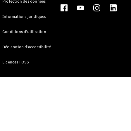
Protection des données
Break
Informations juridiques
Conditions d'utilisation
Tous les
Déclaration d’accessibilité
Breaks
CLA
Licences FOSS
Shooting
Électrique
Brake
CLA
Shooting
Brake
Classe C
Break
Classe C
Break All-
Terrain
Classe E