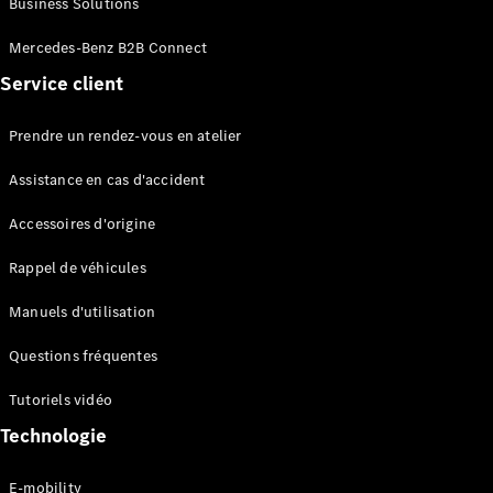
Business Solutions
EQS
Électrique
Berline
Mercedes-Benz B2B Connect
Classe E
Service client
Berline
Classe S
Classe S
Prendre un rendez-vous en atelier
Limousine
Mercedes-
Assistance en cas d'accident
Maybach
Classe S
Accessoires d'origine
Rappel de véhicules
Configurateur
Mercedes-
Manuels d'utilisation
Benz Store
SUV
Questions fréquentes
Tutoriels vidéo
Technologie
E-mobility