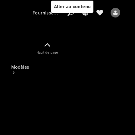
Aller au contenu
Fournisseur / Protection des données
Fournisseur /
Haut de page
Protection des
données
Modèles
Tous les modèles
Nouveaux modèles