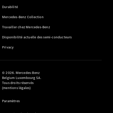
GLE
Nouveau
Durabilité
Coupé
GLS
Mercedes-Benz Collection
GLS
Nouveau
Mercedes-
Travailler chez Mercedes-Benz
Maybach
GLS SUV
Disponibilité actuelle des semi-conducteurs
Mercedes-
Maybach
Nouveau
Privacy
GLS SUV
Classe G
Véhicule
Électrique
tout-
terrain
© 2026. Mercedes-Benz
Classe G
Belgium Luxembourg SA.
Véhicule
Tous droits réservés
tout-terrain
(mentions légales)
Configurateur
Paramètres
Mercedes-
Benz Store