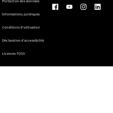
Protection des données
Break
Informations juridiques
Conditions d'utilisation
Tous les
Déclaration d’accessibilité
Breaks
CLA
Licences FOSS
Shooting
Électrique
Brake
CLA
Shooting
Brake
Classe C
Break
Classe C
Break All-
Terrain
Classe E