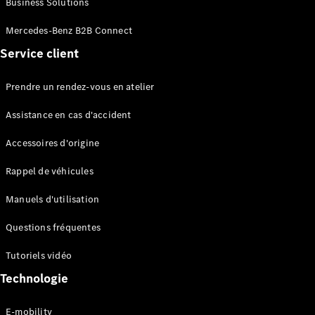
Business Solutions
EQS
Électrique
Berline
Mercedes-Benz B2B Connect
Classe E
Service client
Berline
Classe S
Classe S
Prendre un rendez-vous en atelier
Limousine
Mercedes-
Assistance en cas d'accident
Maybach
Classe S
Accessoires d'origine
Rappel de véhicules
Configurateur
Mercedes-
Manuels d'utilisation
Benz Store
SUV
Questions fréquentes
Tutoriels vidéo
Technologie
E-mobility