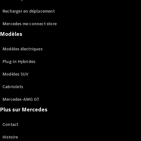
Tous les
Recharger en déplacement
SUVs
EQA
Électrique
Mercedes me connect store
EQE
Électrique
SUV
Modèles
EQS
Électrique
SUV
Modèles électriques
Mercedes-
Maybach
Électrique
Plug-in Hybrides
EQS SUV
GLA
Modèles SUV
GLA
Nouveau
GLA
Nouveau
Électrique
Cabriolets
GLB
Électrique
GLB
Mercedes-AMG GT
GLC
Électrique
Plus sur Mercedes
GLC
GLC Coupé
GLE
Contact
GLE
Nouveau
Histoire
GLE Coupé