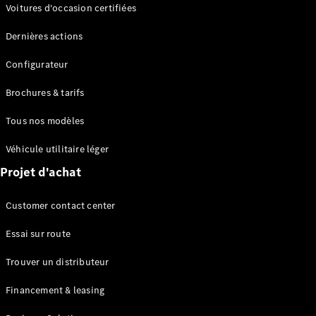
Modèles électriques
Voitures d'occasion certifiées
Modèles Plug-in Hybrid
Dernières actions
Berline
Configurateur
Brochures & tarifs
Tous nos modèles
Véhicule utilitaire léger
Tous les
Projet d'achat
Berlines
CLA
Électrique
Customer contact center
CLA
Classe C
Essai sur route
Berline
Classe
Trouver un distributeur
C
Électrique
Berline
Financement & leasing
EQE
Électrique
Berline