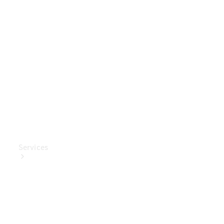
Mercedes-
Benz
Collection
Entretien
de voiture
Services