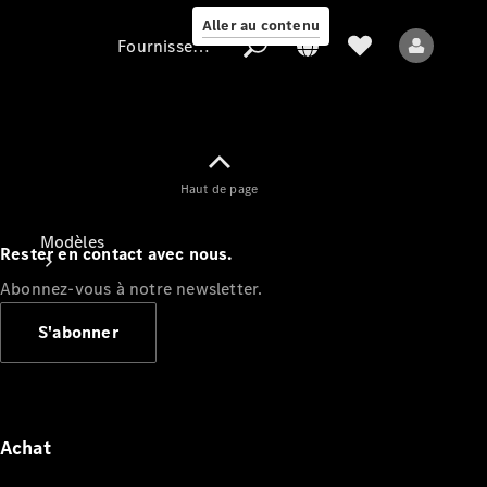
Aller au contenu
Fournisseur / Protection des données
Fournisseur /
Haut de page
Protection des
données
Modèles
Rester en contact avec nous.
Abonnez-vous à notre newsletter.
S'abonner
Tous les modèles
Nouveaux modèles
Achat