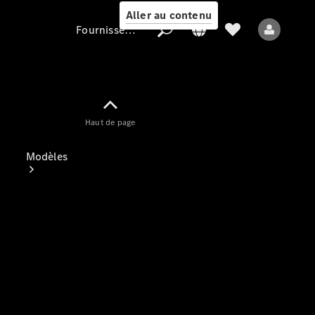
Aller au contenu
Fournisseur / Protection des données
Fournisseur /
Haut de page
Protection des
données
Modèles
Tous les modèles
Nouveaux modèles