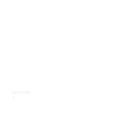
Mercedes-
Benz
Collection
Entretien
de voiture
Services