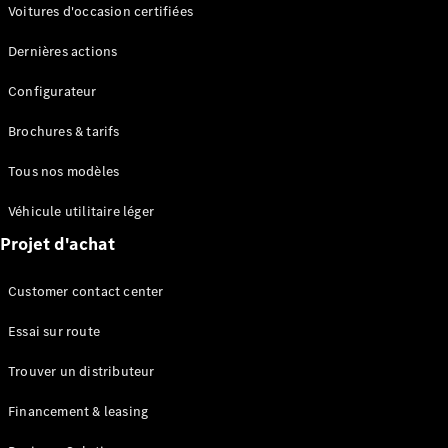
Modèles électriques
Voitures d'occasion certifiées
Modèles Plug-in Hybrid
Dernières actions
Berline
Configurateur
Brochures & tarifs
Tous nos modèles
Véhicule utilitaire léger
Tous les
Projet d'achat
Berlines
CLA
Électrique
Customer contact center
CLA
Classe C
Essai sur route
Berline
Classe
Trouver un distributeur
C
Électrique
Berline
Financement & leasing
EQE
Électrique
Berline