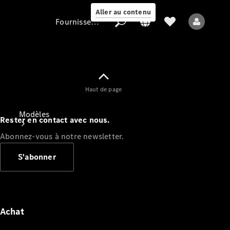
Aller au contenu
Fournisseur / Protection des données
Fournisseur /
Haut de page
Protection des
données
Modèles
Rester en contact avec nous.
Abonnez-vous à notre newsletter.
S'abonner
Tous les modèles
Nouveaux modèles
Achat