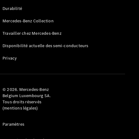
GLE
Nouveau
Durabilité
Coupé
GLS
Mercedes-Benz Collection
GLS
Nouveau
Mercedes-
Travailler chez Mercedes-Benz
Maybach
GLS SUV
Disponibilité actuelle des semi-conducteurs
Mercedes-
Maybach
Nouveau
Privacy
GLS SUV
Classe G
Véhicule
Électrique
tout-
terrain
© 2026. Mercedes-Benz
Classe G
Belgium Luxembourg SA.
Véhicule
Tous droits réservés
tout-terrain
(mentions légales)
Configurateur
Paramètres
Mercedes-
Benz Store