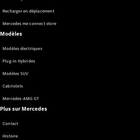
Tous les
Recharger en déplacement
SUVs
EQA
Électrique
Mercedes me connect store
EQE
Électrique
SUV
Modèles
EQS
Électrique
SUV
Modèles électriques
Mercedes-
Maybach
Électrique
Plug-in Hybrides
EQS SUV
GLA
Modèles SUV
GLA
Nouveau
GLA
Nouveau
Électrique
Cabriolets
GLB
Électrique
GLB
Mercedes-AMG GT
GLC
Électrique
Plus sur Mercedes
GLC
GLC Coupé
GLE
Contact
GLE
Nouveau
Histoire
GLE Coupé