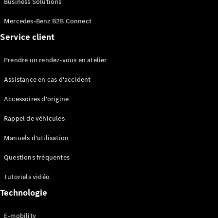
Business Solutions
EQS
Électrique
Berline
Mercedes-Benz B2B Connect
Classe E
Service client
Berline
Classe S
Classe S
Prendre un rendez-vous en atelier
Limousine
Mercedes-
Assistance en cas d'accident
Maybach
Classe S
Accessoires d'origine
Rappel de véhicules
Configurateur
Mercedes-
Manuels d'utilisation
Benz Store
SUV
Questions fréquentes
Tutoriels vidéo
Technologie
E-mobility