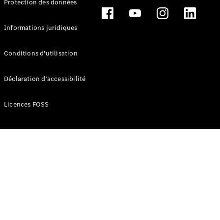
Protection des données
Break
Informations juridiques
Conditions d'utilisation
Tous les
Déclaration d’accessibilité
Breaks
CLA
Licences FOSS
Shooting
Électrique
Brake
CLA
Shooting
Brake
Classe C
Break
Classe C
Break All-
Terrain
Classe E